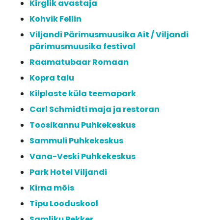
Kirglik avastaja
Kohvik Fellin
Viljandi Pärimusmuusika Ait / Viljandi 
pärimusmuusika festival
Raamatubaar Romaan
Kopra talu
Kilplaste küla teemapark
Carl Schmidti maja ja restoran
Toosikannu Puhkekeskus
Sammuli Puhkekeskus
Vana-Veski Puhkekeskus
Park Hotel Viljandi
Kirna mõis
Tipu Looduskool
Samliku Pekker