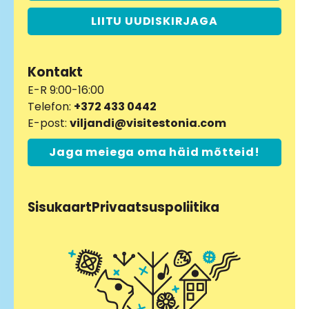
LIITU UUDISKIRJAGA
Kontakt
E-R 9:00-16:00
Telefon:
+372 433 0442
E-post:
viljandi@visitestonia.com
Jaga meiega oma häid mõtteid!
Sisukaart
Privaatsuspoliitika