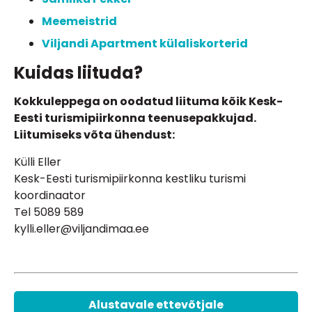
Meemeistrid
Viljandi Apartment külaliskorterid
Kuidas liituda?
Kokkuleppega on oodatud liituma kõik Kesk-
Eesti turismipiirkonna teenusepakkujad.
Liitumiseks võta ühendust:
Külli Eller
Kesk-Eesti turismipiirkonna kestliku turismi
koordinaator
Tel 5089 589
kylli.eller@viljandimaa.ee
Alustavale ettevõtjale