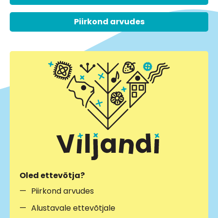
Piirkond arvudes
Oled ettevõtja?
Piirkond arvudes
Alustavale ettevõtjale