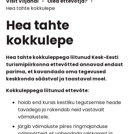
Visit Viljandi
>
Oled ettevõtja?
>
Hea tahte kokkulepe
Hea tahte
kokkulepe
Hea tahte kokkuleppega liitunud Kesk-Eesti
turismipiirkonna ettevõtted annavad endast
parima, et kavandada oma tegevused
keskkonda säästval ja taastaval moel.
Kokkuleppega liitunud ettevõte:
hoiab end kursis kestliku tegutsemise heade
tavadega ja rakendab neid vastavalt
võimalustele;
järgib võimaluste piires ringmajanduse
põhimõtteid, et vähendada raiskamist ja