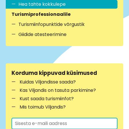
Hea tahte kokkulepe
Turismiprofessionaalile
Turismiinfopunktide võrgustik
Giidide atesteerimine
Korduma kippuvad küsimused
Kuidas Viljandisse saada?
Kas Viljandis on tasuta parkimine?
Kust saada turismiinfot?
Mis toimub Viljandis?