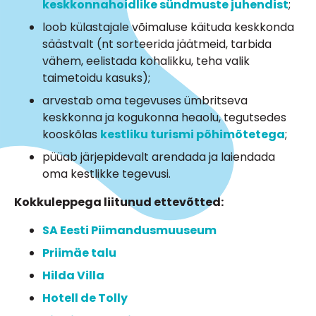
keskkonnahoidlike sündmuste juhendist
;
loob külastajale võimaluse käituda keskkonda
säästvalt (nt sorteerida jäätmeid, tarbida
vähem, eelistada kohalikku, teha valik
taimetoidu kasuks);
arvestab oma tegevuses ümbritseva
keskkonna ja kogukonna heaolu, tegutsedes
kooskõlas
kestliku turismi põhimõtetega
;
püüab järjepidevalt arendada ja laiendada
oma kestlikke tegevusi.
Kokkuleppega liitunud ettevõtted:
SA Eesti Piimandusmuuseum
Priimäe talu
Hilda Villa
Hotell de Tolly