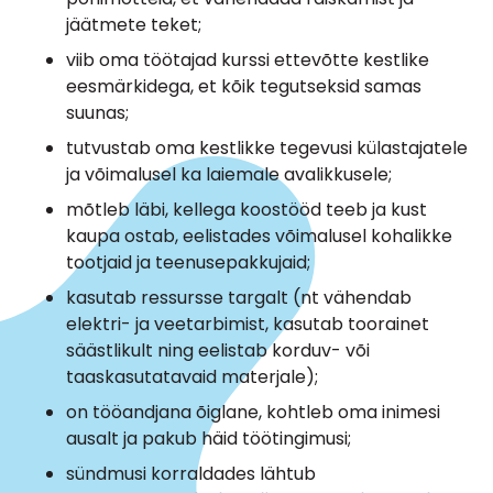
jäätmete teket;
viib oma töötajad kurssi ettevõtte kestlike
eesmärkidega, et kõik tegutseksid samas
suunas;
tutvustab oma kestlikke tegevusi külastajatele
ja võimalusel ka laiemale avalikkusele;
mõtleb läbi, kellega koostööd teeb ja kust
kaupa ostab, eelistades võimalusel kohalikke
tootjaid ja teenusepakkujaid;
kasutab ressursse targalt (nt vähendab
elektri- ja veetarbimist, kasutab toorainet
säästlikult ning eelistab korduv- või
taaskasutatavaid materjale);
on tööandjana õiglane, kohtleb oma inimesi
ausalt ja pakub häid töötingimusi;
sündmusi korraldades lähtub