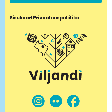
Sisukaart
Privaatsuspoliitika