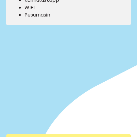
Külmutuskapp
WIFI
Pesumasin