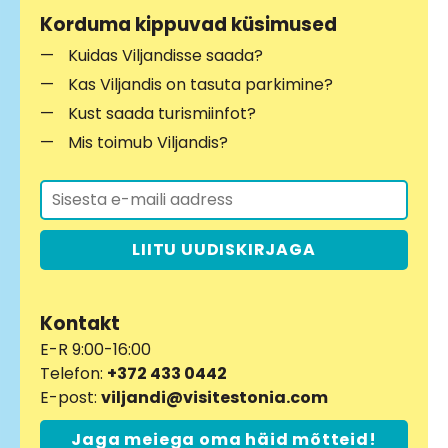
Korduma kippuvad küsimused
Kuidas Viljandisse saada?
Kas Viljandis on tasuta parkimine?
Kust saada turismiinfot?
Mis toimub Viljandis?
LIITU UUDISKIRJAGA
Kontakt
E-R 9:00-16:00
Telefon:
+372 433 0442
E-post:
viljandi@visitestonia.com
Jaga meiega oma häid mõtteid!