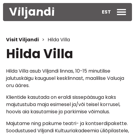
EST
Visit Viljandi
>
Hilda Villa
Hilda Villa
Hilda Villa asub Viljandi linnas, 10-15 minutilise
jalutuskäigu kaugusel kesklinnast, maalilise Valuoja
oru ääres.
Klientide kasutada on eraldi sissepääsuga kaks
majutustuba maja esimesel ja/või teisel korrusel,
hoovis aia kasutamise ja parkimise võimalus.
Majutame ning pakume teatri- ja kontserdipakette.
Soodustused Viljandi Kultuuriakadeemia üliõpilastele,