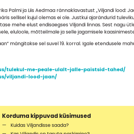
 Palmi ja Liis Aedmaa rännaklavastust „Viljandi lood: Jaan
äris sellisel kujul olemas ei ole. Justkui ajarändurid tulev
se mehe elust endisaegses Viljandi linnas. Sest nagu ütle
ele, eluloole, mõtteilmale ja selle jagamisele kaasinimest
aan” mängitakse sel suvel 19. korral. Igale etendusele mahu
s/tulekul-me-peale-ulalt-jalle-paistsid-tahed/
s/viljandi-lood-jaan/
Korduma kippuvad küsimused
Kuidas Viljandisse saada?
Kas Viljandis on tasuta parkimine?