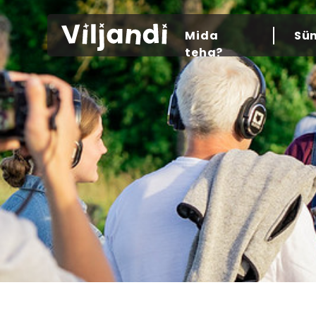
Mida
Sü
teha?