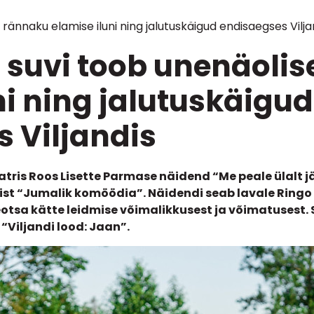
 rännaku elamise iluni ning jalutuskäigud endisaegses Vilja
i suvi toob unenäoli
ni ning jalutuskäigud
 Viljandis
atris Roos Lisette Parmase näidend “Me peale ülalt jä
ist “Jumalik komöödia”. Näidendi seab lavale Ringo
tsa kätte leidmise võimalikkusest ja võimatusest. 
“Viljandi lood: Jaan”.