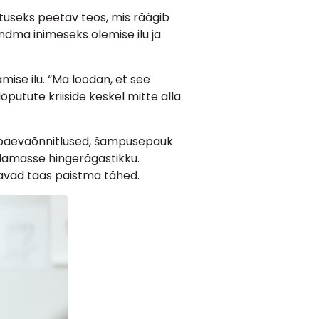
tuseks peetav teos, mis räägib
ndma inimeseks olemise ilu ja
ise ilu. “Ma loodan, et see
õputute kriiside keskel mitte alla
nipäevaõnnitlused, šampusepauk
medamasse hingerägastikku.
kavad taas paistma tähed.