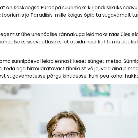
ia” on keskaegse Euroopa suurimaks kirjanduslikuks saavu
ooriumis ja Paradiisis, mille käigus õpib ta sügavamalt tu
tegemist ühe unenäolise rännakuga leidmaks taas üles elam
aalseks sisevaatluseks, et otsida neid kohti, mis aitaks l
s oma sünnipäeval leiab ennast keset sünget metsa. Sün
uhi teda aga hirmuäratavast tihnikust välja, vaid aina pi
rjest sügavamatesse põrgu kihtidesse, kuni pea kohal hak