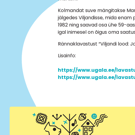
Kolmandat suve mängitakse Marika
jälgedes Viljandisse, mida enam p
1982 ning saavad osa ühe 59-aasta
igal inimesel on õigus oma saatus
Rännaklavastust “Viljandi lood: J
Lisainfo:
https://www.ugala.ee/lavastu
https://www.ugala.ee/lavastu