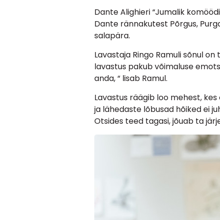
Dante Alighieri “Jumalik komööd
Dante rännakutest Põrgus, Purgat
salapära.
Lavastaja Ringo Ramuli sõnul on 
lavastus pakub võimaluse emotsion
anda, “ lisab Ramul.
Lavastus räägib loo mehest, ke
ja lähedaste lõbusad hõiked ei j
Otsides teed tagasi, jõuab ta jä