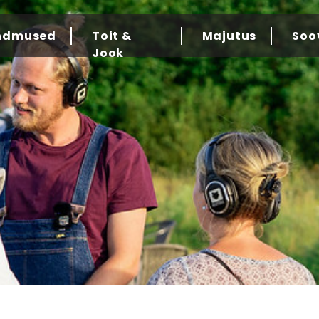
ndmused
Toit &
Majutus
Soo
Jook