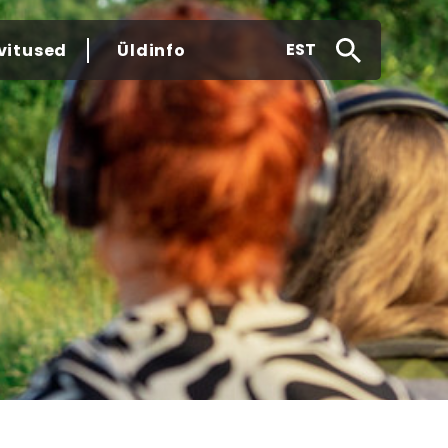
EST
vitused
Üldinfo