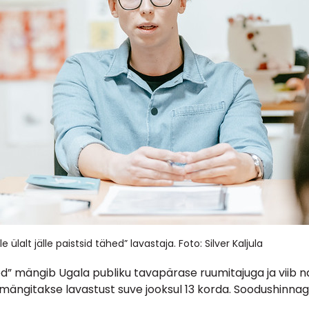
lalt jälle paistsid tähed” lavastaja. Foto: Silver Kaljula
ähed” mängib Ugala publiku tavapärase ruumitajuga ja viib 
ängitakse lavastust suve jooksul 13 korda. Soodushinnaga 