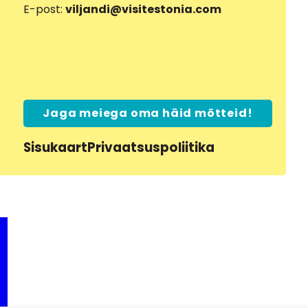
E-post:
viljandi@visitestonia.com
Jaga meiega oma häid mõtteid!
Sisukaart
Privaatsuspoliitika