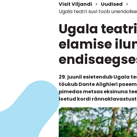
Visit Viljandi
>
Uudised
>
Ugala teatri suvi toob unenäolise
Ugala teatr
elamise ilu
endisaegses
29. juunil esietendub Ugala te
tõukub Dante Alighieri poeem
pimedas metsas eksinuna teeo
loetud kordi rännaklavastust 