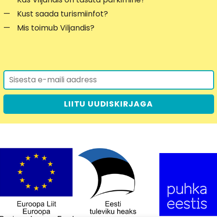
Kust saada turismiinfot?
Mis toimub Viljandis?
LIITU UUDISKIRJAGA