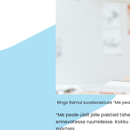
Ringo Ramul suvelavastuse “Me peale ü
“Me peale ülalt jälle paistsid t
erinevatesse ruumidesse. Kokku m
märtsini.