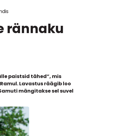
ndis
se rännaku
lle paistsid tähed”, mis
 Ramul. Lavastus räägib loo
Samuti mängitakse sel suvel