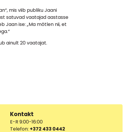
“, mis viib publiku Jaani
ikust satuvad vaatajad aastasse
b Jaan ise: „Ma mõtlen nii, et
ega.“
b ainult 20 vaatajat.
Kontakt
E-R 9:00-16:00
Telefon:
+372 433 0442