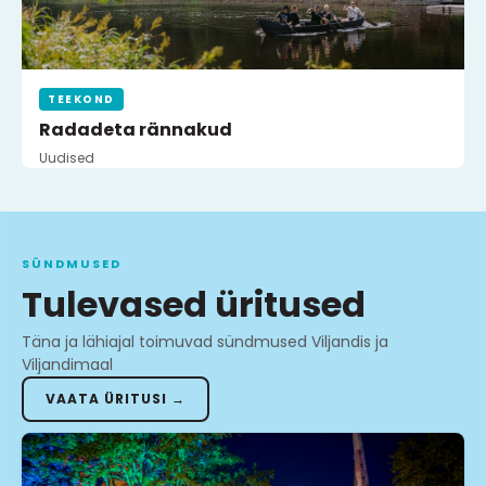
TEEKOND
Radadeta rännakud
Uudised
SÜNDMUSED
Tulevased üritused
Täna ja lähiajal toimuvad sündmused Viljandis ja
Viljandimaal
VAATA ÜRITUSI →