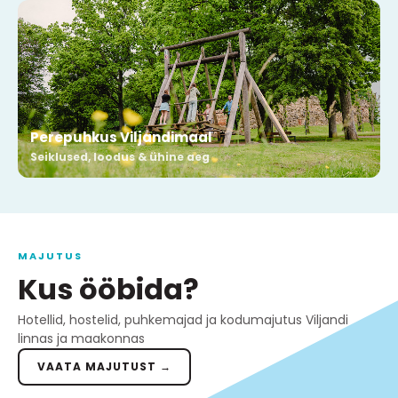
Perepuhkus Viljandimaal
Seiklused, loodus & ühine aeg
MAJUTUS
Kus ööbida?
Hotellid, hostelid, puhkemajad ja kodumajutus Viljandi
linnas ja maakonnas
VAATA MAJUTUST →