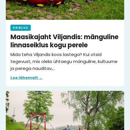
SEIKLUS
Maasikajaht Viljandis: mänguline
linnaseiklus kogu perele
Mida teha Viljandis koos lastega? Kui otsid
tegevust, mis oleks ühtaegu mänguline, kultuurne
ja perega nauditav,…
Loe lähemalt →