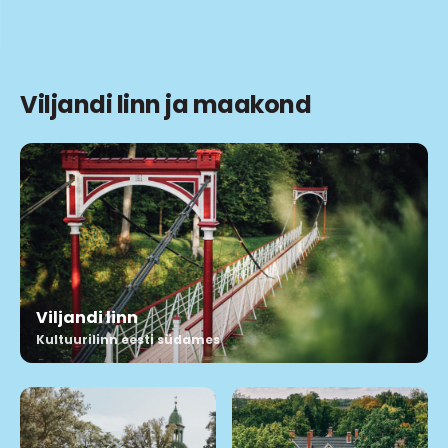
Viljandi linn ja maakond
Viljandi linn
Kultuurilinn eesti südames