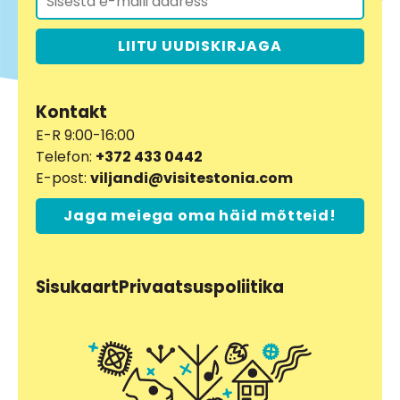
LIITU UUDISKIRJAGA
Kontakt
E-R 9:00-16:00
Telefon:
+372 433 0442
E-post:
viljandi@visitestonia.com
Jaga meiega oma häid mõtteid!
Sisukaart
Privaatsuspoliitika