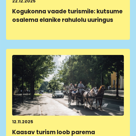
22.12.2025
Kogukonna vaade turismile: kutsume
osalema elanike rahulolu uuringus
LOE LÄHEMALT
12.11.2025
Kaasav turism loob parema