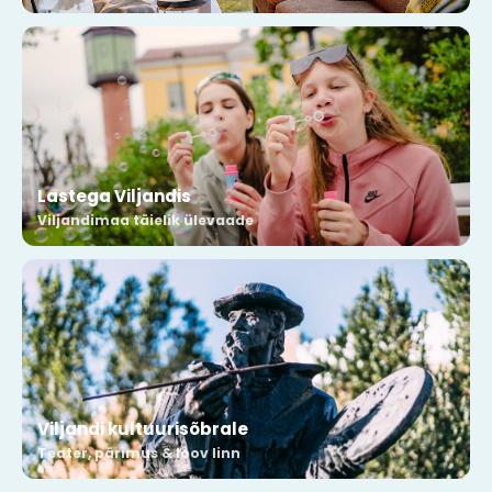
Lastega Viljandis
Viljandimaa täielik ülevaade
Viljandi kultuurisõbrale
Teater, pärimus & loov linn