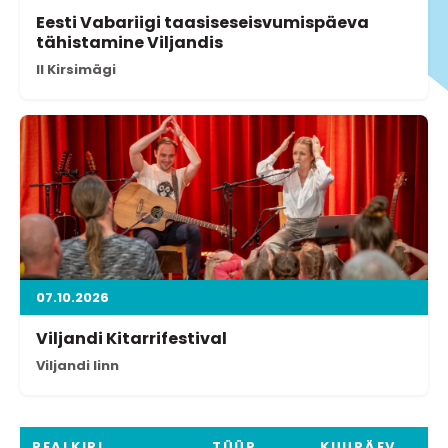
Eesti Vabariigi taasiseseisvumispäeva
tähistamine Viljandis
II Kirsimägi
07.10.2026
Viljandi Kitarrifestival
Viljandi linn
PEALKIRI
TÜÜP
KUUPÄEV