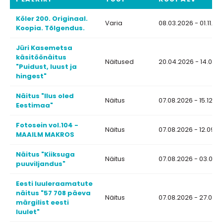
Köler 200. Originaal.
Varia
08.03.2026 - 01.11.2
Koopia. Tõlgendus.
Jüri Kasemetsa
käsitöönäitus
Näitused
20.04.2026 - 14.08.
"Puidust, luust ja
hingest"
Näitus "Ilus oled
Näitus
07.08.2026 - 15.12.2
Eestimaa"
Fotosein vol.104 -
Näitus
07.08.2026 - 12.09.
MAAILM MAKROS
Näitus "Kiiksuga
Näitus
07.08.2026 - 03.09.
puuviljandus"
Eesti luuleraamatute
näitus "57 708 päeva
Näitus
07.08.2026 - 27.08.
märgilist eesti
luulet"