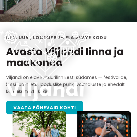
KULTUURI, LOODUSE JA ELAMUSTE KODU
Avasta Viljandi linna ja
maakonda
Viljandi on elav kultuurilinn Eesti südames — festivalide,
lossivaremete, looduslike puhkevõimaluste ja ehedalt
kohaliku toidu kodu.
VAATA PÕNEVAID KOHTI