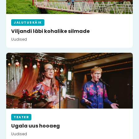
JALUTUSKÄIK
Viljandi läbi kohalike silmade
Uudised
TEATER
Ugala uus hooaeg
Uudised