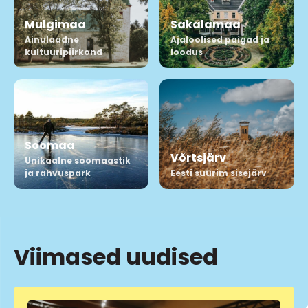
Mulgimaa
Sakalamaa
Ainulaadne
Ajaloolised paigad ja
kultuuripiirkond
loodus
Soomaa
Võrtsjärv
Unikaalne soomaastik
ja rahvuspark
Eesti suurim sisejärv
Viimased uudised