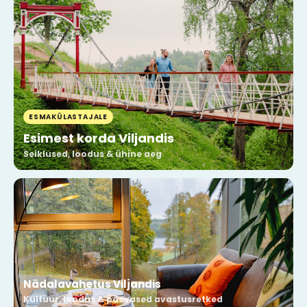
ESMAKÜLASTAJALE
Esimest korda Viljandis
Seiklused, loodus & ühine aeg
Nädalavahetus Viljandis
Kultuur, loodus & päevased avastusretked