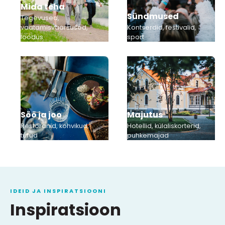
Mida teha
Sündmused
Tegevused,
vaatamisväärsused,
Kontserdid, festivalid,
loodus
sport
Söö ja joo
Majutus
Restoranid, kohvikud,
Hotellid, külaliskorterid,
turud
puhkemajad
IDEID JA INSPIRATSIOONI
Inspiratsioon