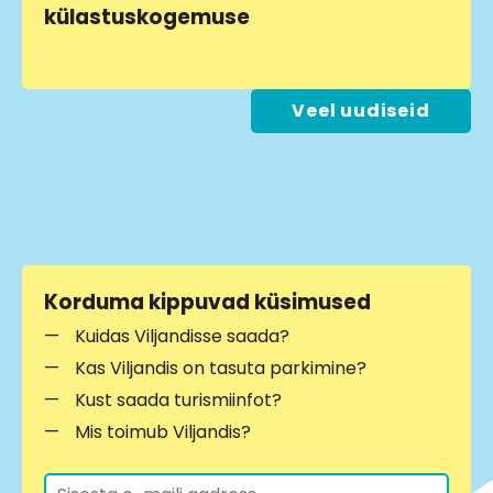
külastuskogemuse
LOE LÄHEMALT
Veel uudiseid
Korduma kippuvad küsimused
Kuidas Viljandisse saada?
Kas Viljandis on tasuta parkimine?
Kust saada turismiinfot?
Mis toimub Viljandis?