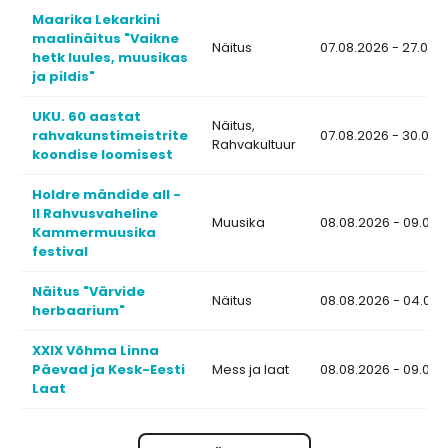
Maarika Lekarkini
maalinäitus "Vaikne
Näitus
07.08.2026 - 27.08.
hetk luules, muusikas
ja pildis"
UKU. 60 aastat
Näitus,
rahvakunstimeistrite
07.08.2026 - 30.09.
Rahvakultuur
koondise loomisest
Holdre mändide all -
II Rahvusvaheline
Muusika
08.08.2026 - 09.08.
Kammermuusika
festival
Näitus "Värvide
Näitus
08.08.2026 - 04.09.
herbaarium"
XXIX Võhma Linna
Päevad ja Kesk-Eesti
Mess ja laat
08.08.2026 - 09.08.
Laat