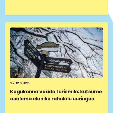
LOE LÄHEMALT
22.12.2025
Kogukonna vaade turismile: kutsume
osalema elanike rahulolu uuringus
LOE LÄHEMALT