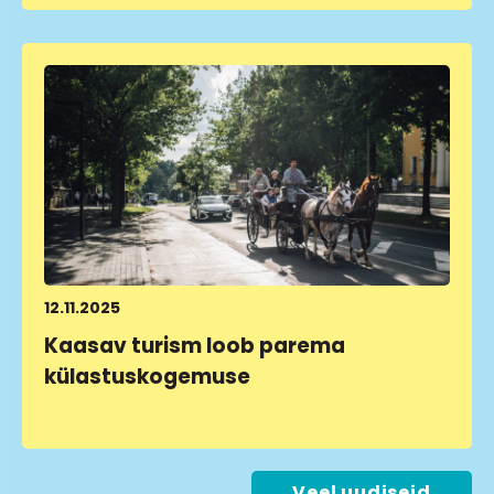
12.11.2025
Kaasav turism loob parema
külastuskogemuse
LOE LÄHEMALT
Veel uudiseid