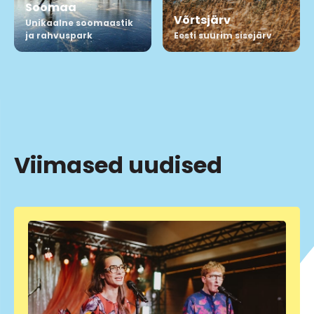
Soomaa
Võrtsjärv
Unikaalne soomaastik
ja rahvuspark
Eesti suurim sisejärv
Viimased uudised