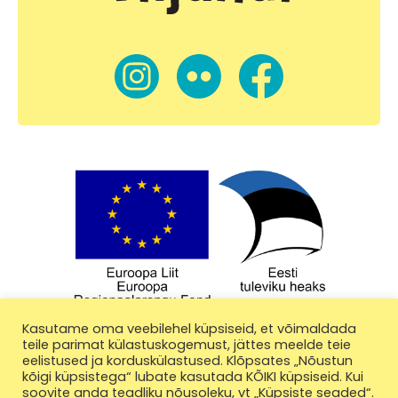
Kasutame oma veebilehel küpsiseid, et võimaldada
teile parimat külastuskogemust, jättes meelde teie
eelistused ja korduskülastused. Klõpsates „Nõustun
kõigi küpsistega“ lubate kasutada KÕIKI küpsiseid. Kui
soovite anda teadliku nõusoleku, vt „Küpsiste seaded“.