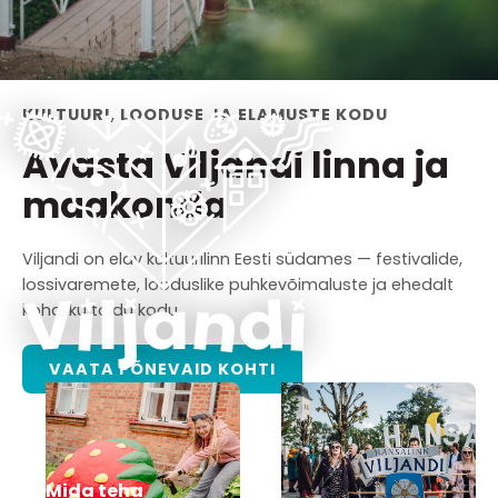
KULTUURI, LOODUSE JA ELAMUSTE KODU
Avasta Viljandi linna ja
maakonda
Viljandi on elav kultuurilinn Eesti südames — festivalide,
lossivaremete, looduslike puhkevõimaluste ja ehedalt
kohaliku toidu kodu.
VAATA PÕNEVAID KOHTI
Mida teha