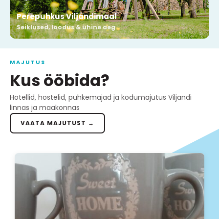
Perepuhkus Viljandimaal
Seiklused, loodus & ühine aeg
MAJUTUS
Kus ööbida?
Hotellid, hostelid, puhkemajad ja kodumajutus Viljandi
linnas ja maakonnas
VAATA MAJUTUST →