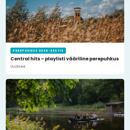
PEREPUHKUS KESK-EESTIS
Central hits – playlisti vääriline perepuhkus
Uudised