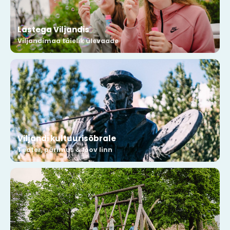
Lastega Viljandis
Viljandimaa täielik ülevaade
Viljandi kultuurisõbrale
Teater, pärimus & loov linn