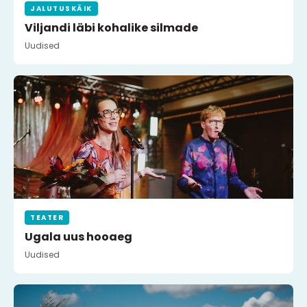
JALUTUSKÄIK
Viljandi läbi kohalike silmade
Uudised
TEATER
Ugala uus hooaeg
Uudised