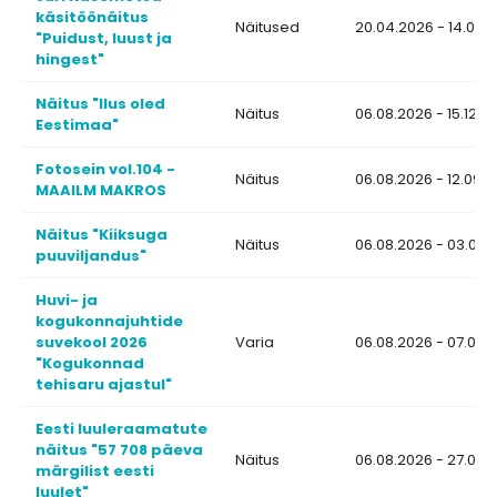
käsitöönäitus
Näitused
20.04.2026 - 14.08.
"Puidust, luust ja
hingest"
Näitus "Ilus oled
Näitus
06.08.2026 - 15.12.2
Eestimaa"
Fotosein vol.104 -
Näitus
06.08.2026 - 12.09.
MAAILM MAKROS
Näitus "Kiiksuga
Näitus
06.08.2026 - 03.09.
puuviljandus"
Huvi- ja
kogukonnajuhtide
suvekool 2026
Varia
06.08.2026 - 07.08.
"Kogukonnad
tehisaru ajastul"
Eesti luuleraamatute
näitus "57 708 päeva
Näitus
06.08.2026 - 27.08.
märgilist eesti
luulet"