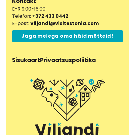
Kontakt
E-R 9:00-16:00
Telefon:
+372 433 0442
E-post:
viljandi@visitestonia.com
Jaga meiega oma häid mõtteid!
Sisukaart
Privaatsuspoliitika