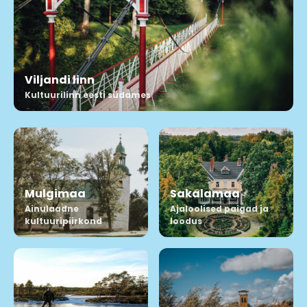
Viljandi linn
Kultuurilinn eesti südames
Mulgimaa
Sakalamaa
Ainulaadne
Ajaloolised paigad ja
kultuuripiirkond
loodus