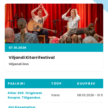
07.10.2026
Viljandi Kitarrifestival
Viljandi linn
PEALKIRI
TÜÜP
KUUPÄEV
Köler 200. Originaal.
Varia
08.03.2026 - 01.11.2
Koopia. Tõlgendus.
Jüri Kasemetsa