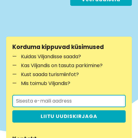
Korduma kippuvad küsimused
Kuidas Viljandisse saada?
Kas Viljandis on tasuta parkimine?
Kust saada turismiinfot?
Mis toimub Viljandis?
LIITU UUDISKIRJAGA