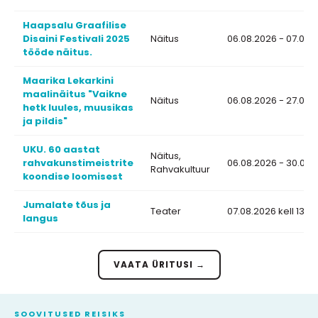
Haapsalu Graafilise
Disaini Festivali 2025
Näitus
06.08.2026 - 07.08.
tööde näitus.
Maarika Lekarkini
maalinäitus "Vaikne
Näitus
06.08.2026 - 27.08.
hetk luules, muusikas
ja pildis"
UKU. 60 aastat
Näitus,
rahvakunstimeistrite
06.08.2026 - 30.09.
Rahvakultuur
koondise loomisest
Jumalate tõus ja
Teater
07.08.2026 kell 13:00
langus
VAATA ÜRITUSI →
SOOVITUSED REISIKS