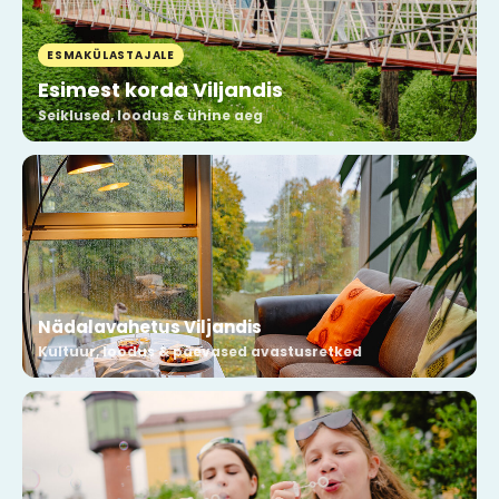
ESMAKÜLASTAJALE
Esimest korda Viljandis
Seiklused, loodus & ühine aeg
Nädalavahetus Viljandis
Kultuur, loodus & päevased avastusretked