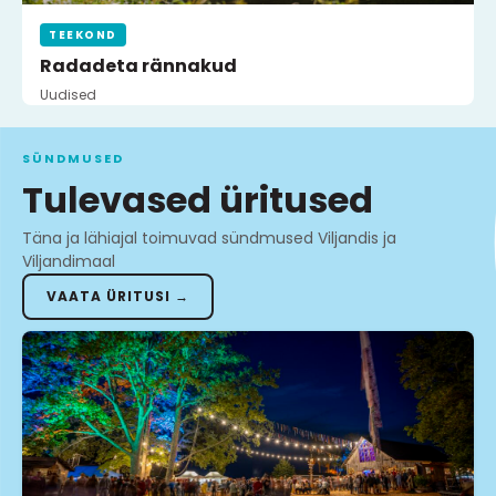
TEEKOND
Radadeta rännakud
Uudised
SÜNDMUSED
Tulevased üritused
Täna ja lähiajal toimuvad sündmused Viljandis ja
Viljandimaal
VAATA ÜRITUSI →