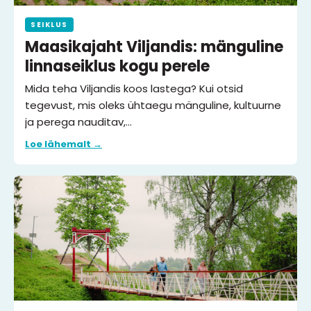
SEIKLUS
Maasikajaht Viljandis: mänguline
linnaseiklus kogu perele
Mida teha Viljandis koos lastega? Kui otsid
tegevust, mis oleks ühtaegu mänguline, kultuurne
ja perega nauditav,…
Loe lähemalt →