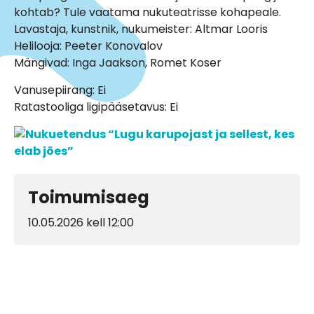
kohtab? Tule vaatama nukuteatrisse kohapeale.
Lavastaja, kunstnik, nukumeister: Altmar Looris
Helilooja: Peeter Konovalov
Mängivad: Inga Jaakson, Romet Koser
Vanusepiirang: Ei
Ratastooliga ligipääsetavus: Ei
Toimumisaeg
10.05.2026 kell 12:00