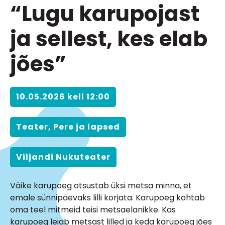
“Lugu karupojast
ja sellest, kes elab
jões”
10.05.2026 kell 12:00
Teater, Pere ja lapsed
Viljandi Nukuteater
Väike karupoeg otsustab üksi metsa minna, et
emale sünnipäevaks lilli korjata. Karupoeg kohtab
oma teel mitmeid teisi metsaelanikke. Kas
karupoeg leiab metsast lilled ja keda karupoeg jões