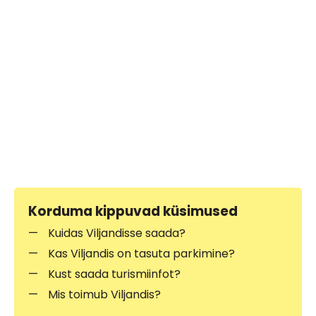
Korduma kippuvad küsimused
Kuidas Viljandisse saada?
Kas Viljandis on tasuta parkimine?
Kust saada turismiinfot?
Mis toimub Viljandis?