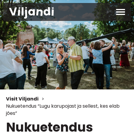
Visit Viljandi
>
Nukuetendus “Lugu karupojast ja sellest, kes elab
jões”
Nukuetendus