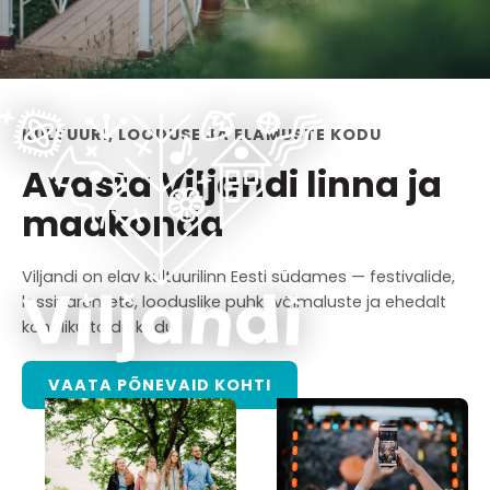
KULTUURI, LOODUSE JA ELAMUSTE KODU
Avasta Viljandi linna ja
maakonda
Viljandi on elav kultuurilinn Eesti südames — festivalide,
lossivaremete, looduslike puhkevõimaluste ja ehedalt
kohaliku toidu kodu.
VAATA PÕNEVAID KOHTI