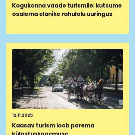
Kogukonna vaade turismile: kutsume
osalema elanike rahulolu uuringus
LOE LÄHEMALT
12.11.2025
Kaasav turism loob parema
külastuskogemuse