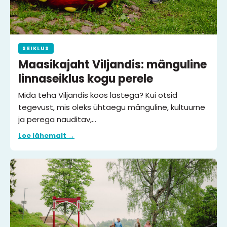
SEIKLUS
Maasikajaht Viljandis: mänguline
linnaseiklus kogu perele
Mida teha Viljandis koos lastega? Kui otsid
tegevust, mis oleks ühtaegu mänguline, kultuurne
ja perega nauditav,…
Loe lähemalt →