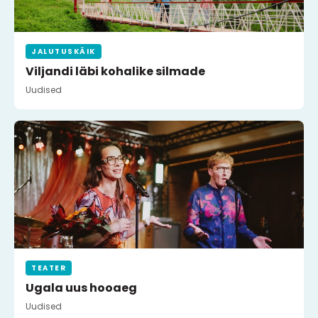
JALUTUSKÄIK
Viljandi läbi kohalike silmade
Uudised
TEATER
Ugala uus hooaeg
Uudised