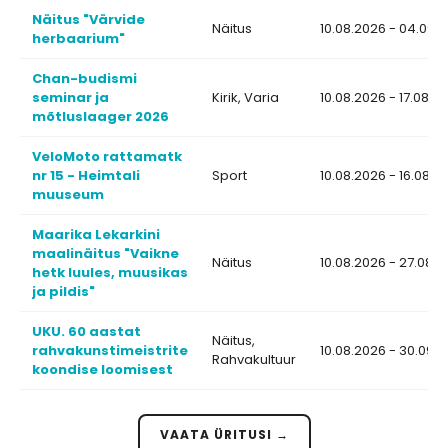
Näitus "Värvide
Näitus
10.08.2026 - 04.09.
herbaarium"
Chan-budismi
seminar ja
Kirik, Varia
10.08.2026 - 17.08.2
mõtluslaager 2026
VeloMoto rattamatk
nr 15 - Heimtali
Sport
10.08.2026 - 16.08.2
muuseum
Maarika Lekarkini
maalinäitus "Vaikne
Näitus
10.08.2026 - 27.08.
hetk luules, muusikas
ja pildis"
UKU. 60 aastat
Näitus,
rahvakunstimeistrite
10.08.2026 - 30.09.
Rahvakultuur
koondise loomisest
VAATA ÜRITUSI →