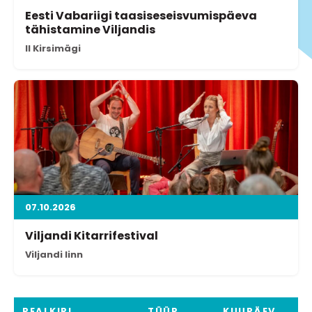
Eesti Vabariigi taasiseseisvumispäeva
tähistamine Viljandis
II Kirsimägi
07.10.2026
Viljandi Kitarrifestival
Viljandi linn
PEALKIRI
TÜÜP
KUUPÄEV