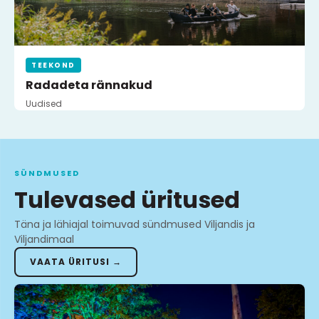
TEEKOND
Radadeta rännakud
Uudised
SÜNDMUSED
Tulevased üritused
Täna ja lähiajal toimuvad sündmused Viljandis ja
Viljandimaal
VAATA ÜRITUSI →