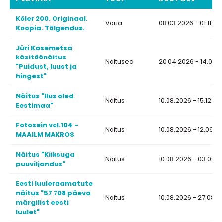
Köler 200. Originaal.
Varia
08.03.2026 - 01.11.2
Koopia. Tõlgendus.
Jüri Kasemetsa
käsitöönäitus
Näitused
20.04.2026 - 14.08.
"Puidust, luust ja
hingest"
Näitus "Ilus oled
Näitus
10.08.2026 - 15.12.2
Eestimaa"
Fotosein vol.104 -
Näitus
10.08.2026 - 12.09.2
MAAILM MAKROS
Näitus "Kiiksuga
Näitus
10.08.2026 - 03.09.
puuviljandus"
Eesti luuleraamatute
näitus "57 708 päeva
Näitus
10.08.2026 - 27.08.
märgilist eesti
luulet"