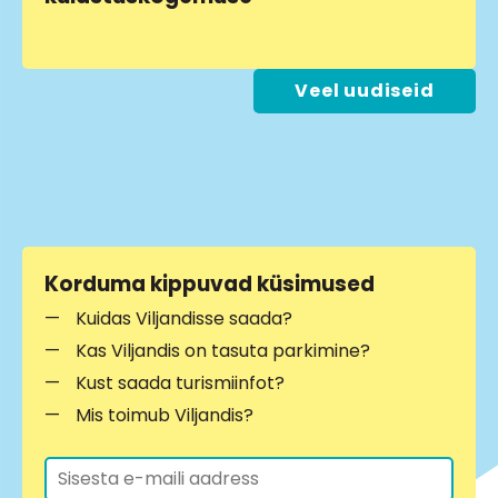
LOE LÄHEMALT
Veel uudiseid
Korduma kippuvad küsimused
Kuidas Viljandisse saada?
Kas Viljandis on tasuta parkimine?
Kust saada turismiinfot?
Mis toimub Viljandis?