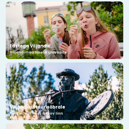
Lastega Viljandis
Viljandimaa täielik ülevaade
Viljandi kultuurisõbrale
Teater, pärimus & loov linn