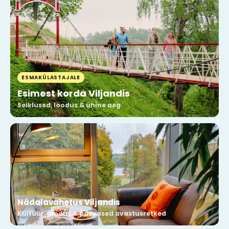
ESMAKÜLASTAJALE
Esimest korda Viljandis
Seiklused, loodus & ühine aeg
Nädalavahetus Viljandis
Kultuur, loodus & päevased avastusretked