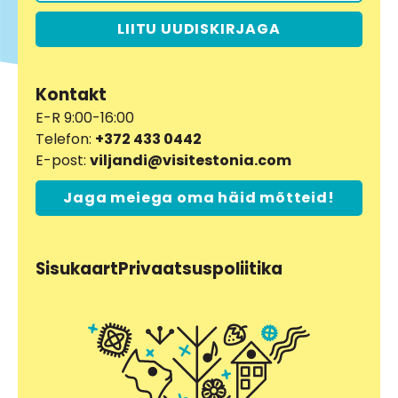
LIITU UUDISKIRJAGA
Kontakt
E-R 9:00-16:00
Telefon:
+372 433 0442
E-post:
viljandi@visitestonia.com
Jaga meiega oma häid mõtteid!
Sisukaart
Privaatsuspoliitika