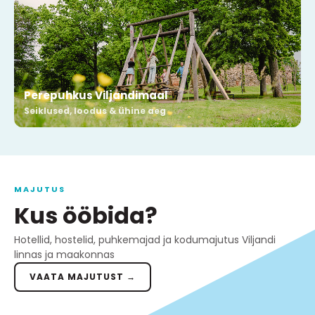
Perepuhkus Viljandimaal
Seiklused, loodus & ühine aeg
MAJUTUS
Kus ööbida?
Hotellid, hostelid, puhkemajad ja kodumajutus Viljandi
linnas ja maakonnas
VAATA MAJUTUST →