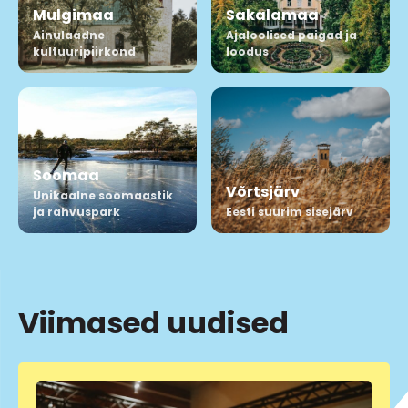
Mulgimaa
Sakalamaa
Ainulaadne
Ajaloolised paigad ja
kultuuripiirkond
loodus
Soomaa
Võrtsjärv
Unikaalne soomaastik
ja rahvuspark
Eesti suurim sisejärv
Viimased uudised