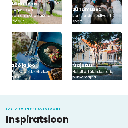
Mida teha
Sündmused
Tegevused,
vaatamisväärsused,
Kontserdid, festivalid,
loodus
sport
Söö ja joo
Majutus
Restoranid, kohvikud,
Hotellid, külaliskorterid,
turud
puhkemajad
IDEID JA INSPIRATSIOONI
Inspiratsioon