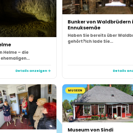
Bunker von Waldbrüdern 
Ennuksemäe
Haben Sie bereits über Waldb
gehört?Ich lade Sie…
Helme
n Helme – die
n ehemaligen…
Details anzeigen
Details an
MUSEEN
Museum von Sindi