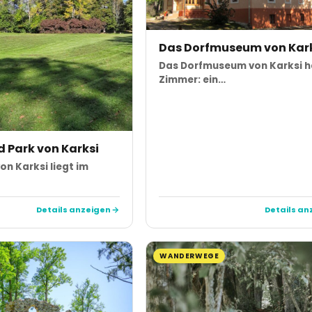
Das Dorfmuseum von Kar
Das Dorfmuseum von Karksi h
Zimmer: ein…
 Park von Karksi
on Karksi liegt im
Details anzeigen
Details an
WANDERWEGE