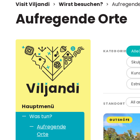
Visit Viljandi
>
Wirst besuchen?
>
Aufregende
Aufregende Orte
Alle
KATEGORIE
Skul
Kuns
Est
STANDORT
Hauptmenü
Was tun?
GUTSHÖFE
Aufregende
Orte