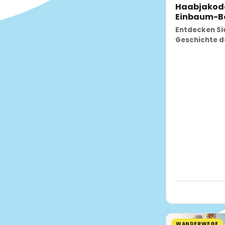
Haabjakoda
Einbaum-B
Entdecken Sie
Geschichte d
WANDERWEGE