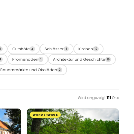
Gutshöfe
Schlösser
Kirchen
1
4
1
12
Promenaden
Architektur und Geschichte
3
1
15
Bauernmärkte und Ökoläden
2
Wird angezeigt
111
Orte
WANDERWEGE