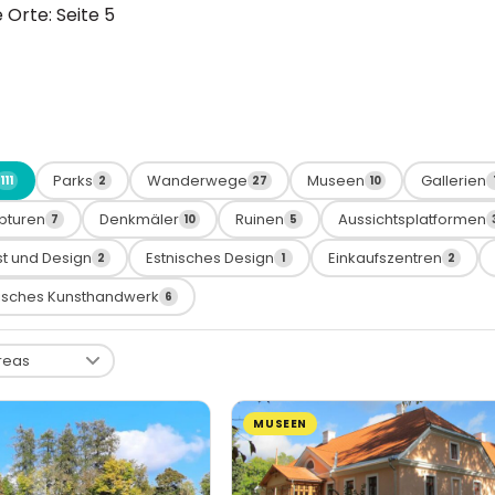
 Orte
: Seite 5
Parks
Wanderwege
Museen
Gallerien
111
2
27
10
pturen
Denkmäler
Ruinen
Aussichtsplatformen
7
10
5
t und Design
Estnisches Design
Einkaufszentren
2
1
2
nisches Kunsthandwerk
6
MUSEEN