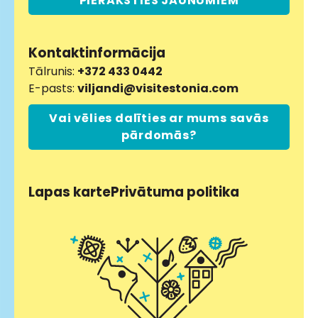
PIERAKSTIES JAUNUMIEM
Kontaktinformācija
Tālrunis:
+372 433 0442
E-pasts:
viljandi@visitestonia.com
Vai vēlies dalīties ar mums savās
pārdomās?
Lapas karte
Privātuma politika