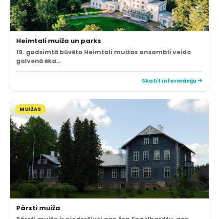
Heimtali muiža un parks
19. gadsimtā būvēto Heimtali muižas ansambli veido
galvenā ēka…
Skatīt informāciju
MUIŽAS
Pärsti muiža