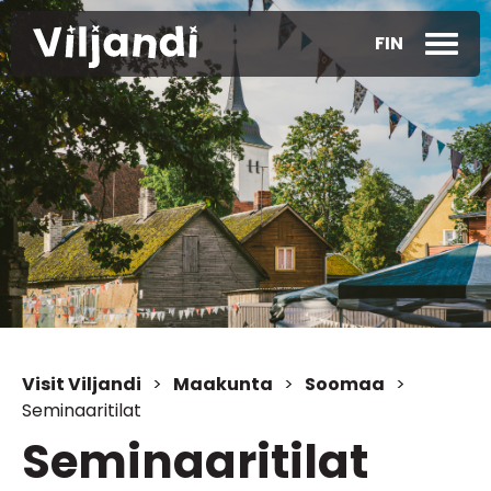
FIN
Visit Viljandi
>
Maakunta
>
Soomaa
>
Seminaaritilat
Seminaaritilat