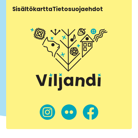
Sisältökartta
Tietosuojaehdot