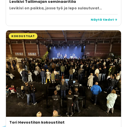
Levikivi Tallimajan seminaaritila
Levikivi on paikka, jossa työ ja lepo sulautuvat…
Näytä tiedot
KOKOUSTILAT
Tori Hevostilan kokoustilat