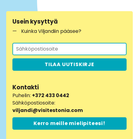
Usein kysyttyä
Kuinka Viljandiin pääsee?
TILAA UUTISKIRJE
Kontakti
Puhelin:
+372 433 0442
Sähköpostiosoite:
viljandi@visitestonia.com
Kerro meille mielipiteesi!