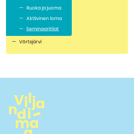
Ruoka ja juoma
Aktiivinen loma
Seminaaritilat
Võrtsjärvï