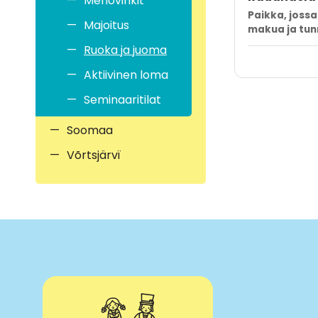
Menovinkit
Paikka, joss
Majoitus
makua ja tu
Ruoka ja juoma
Aktiivinen loma
Seminaaritilat
Soomaa
Võrtsjärvï