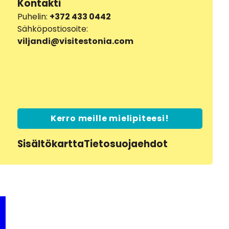
Kontakti
Puhelin:
+372 433 0442
Sähköpostiosoite:
viljandi@visitestonia.com
Kerro meille mielipiteesi!
Sisältökartta
Tietosuojaehdot