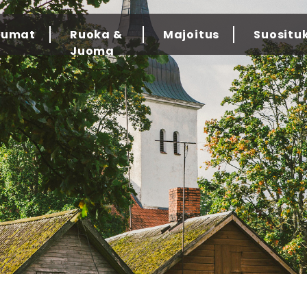
tumat
Ruoka &
Majoitus
Suositu
Juoma