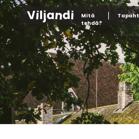
Mitä
Tapah
tehdä?