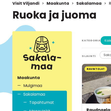
Visit Viljandi
>
Maakunta
>
Sakalamaa
>
R
Ruoka ja juoma
Kaik
KATEGORIA
SIJAINTI
RAVINTOLAT
Maakunta
Mulgimaa
Sakalamaa
Tapahtumat
Raudnaela