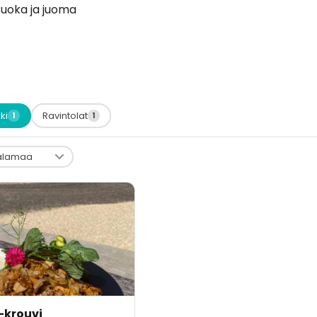
uoka ja juoma
ki
Ravintolat
1
1
-krouvi