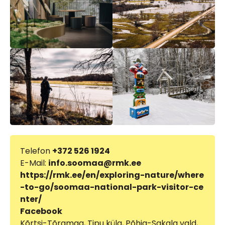
Telefon
+372 526 1924
E-Mail:
info.soomaa@rmk.ee
https://rmk.ee/en/exploring-nature/where
-to-go/soomaa-national-park-visitor-ce
nter/
Facebook
Kõrtsi-Tõramaa, Tipu küla, Põhja-Sakala vald,