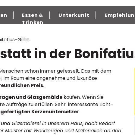
gen
Essen &
Unterkunft
Empfehlun
Trinken
ifatius-Gilde
att in der Bonifatiu
Menschen schon immer gefesselt. Das mit dem
i, im Raum eine angenehme und luxuriöse
eundlichen Preis.
tragen und Glasgemälde
kaufen. Wenn Sie
e Aufträge zu erfüllen. Sehr interessante Licht-
gefertigten Kerzenuntersetze
r.
e- und Glasmalerei in unserem Haus, nach Bedarf
r Meister mit Werkzeugen und Materialien an den