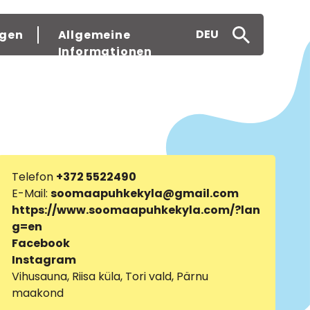
DEU
gen
Allgemeine
Informationen
Telefon
+372 5522490
E-Mail:
soomaapuhkekyla@gmail.com
https://www.soomaapuhkekyla.com/?lan
g=en
Facebook
Instagram
Vihusauna, Riisa küla, Tori vald, Pärnu
maakond