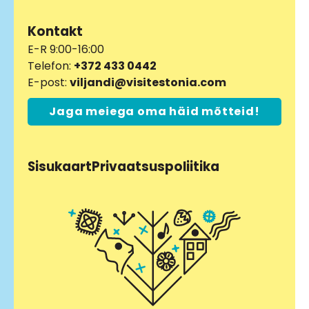
Kontakt
E-R 9:00-16:00
Telefon:
+372 433 0442
E-post:
viljandi@visitestonia.com
Jaga meiega oma häid mõtteid!
Sisukaart
Privaatsuspoliitika