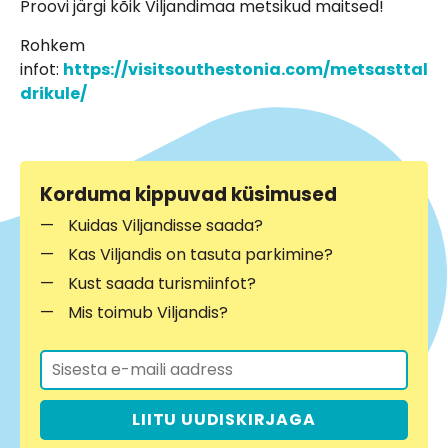
Proovi järgi kõik Viljandimaa metsikud maitsed!
Rohkem
infot:
https://visitsouthestonia.com/metsasttal
drikule/
Korduma kippuvad küsimused
Kuidas Viljandisse saada?
Kas Viljandis on tasuta parkimine?
Kust saada turismiinfot?
Mis toimub Viljandis?
LIITU UUDISKIRJAGA