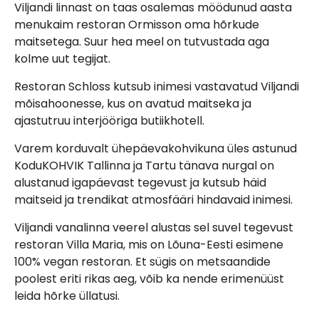
Viljandi linnast on taas osalemas möödunud aasta
menukaim restoran Ormisson oma hõrkude
maitsetega. Suur hea meel on tutvustada aga
kolme uut tegijat.
Restoran Schloss kutsub inimesi vastavatud Viljandi
mõisahoonesse, kus on avatud maitseka ja
ajastutruu interjööriga butiikhotell.
Varem korduvalt ühepäevakohvikuna üles astunud
KoduKOHVIK Tallinna ja Tartu tänava nurgal on
alustanud igapäevast tegevust ja kutsub häid
maitseid ja trendikat atmosfääri hindavaid inimesi.
Viljandi vanalinna veerel alustas sel suvel tegevust
restoran Villa Maria, mis on Lõuna-Eesti esimene
100% vegan restoran. Et sügis on metsaandide
poolest eriti rikas aeg, võib ka nende erimenüüst
leida hõrke üllatusi.