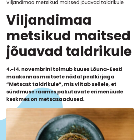
Viljandimaa metsikud maitsed jõuavad taldrikule
Viljandimaa
metsikud maitsed
jõuavad taldrikule
4.-14. novembrini toimub kuues Lõuna-Eesti
maakonnas maitsete nädal pealkirjaga
“Metsast taldrikule”, mis viitab sellele, et
sündmuse raames pakutavate erimenüüde
keskmes on metsasaadused.