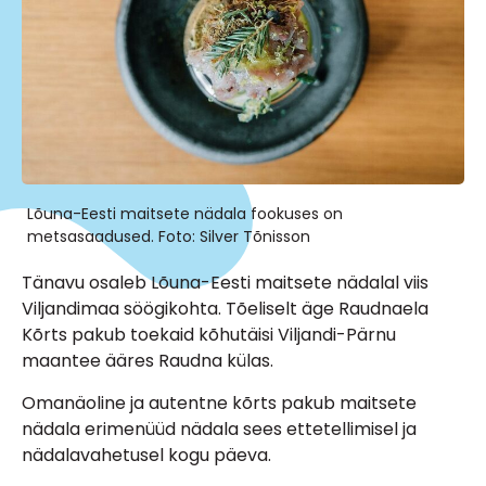
Lõuna-Eesti maitsete nädala fookuses on
metsasaadused. Foto: Silver Tõnisson
Tänavu osaleb Lõuna-Eesti maitsete nädalal viis
Viljandimaa söögikohta. Tõeliselt äge Raudnaela
Kõrts pakub toekaid kõhutäisi Viljandi-Pärnu
maantee ääres Raudna külas.
Omanäoline ja autentne kõrts pakub maitsete
nädala erimenüüd nädala sees ettetellimisel ja
nädalavahetusel kogu päeva.