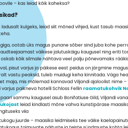
roovile – kas leiad kõik kaheksa?
asikad?
 ladusalt kulgeks, leiad siit mõned vihjed, kust tasub maas
teha.
ongiga, ootab üks magus punane sõber sind juba kohe perr
 raudteejaamast väikese jalutuskäigu kaugusel ning eriti 
s oskab kõik silmale nähtava veel palju põnevamaks rääki
rval, pisut varjus ja päikese eest peidus on järgmine magu
alt vastu peaksid, tuleb muidugi keha kinnitada. Väga he
ket maja, mis mõlemad kannavad Viljandi ajaloolist nime –
varjus paikneva hotelli Schloss Fellin
raamatukohvik No
 paari sammu kaugusel asub Bonifatiuse Gild, Viljandi va
tukojast
leiad kindlasti mõne vahva kunstipärase maasika
ngituseks viia
tukogu juurde – maasika leidmiseks tee väike kaelapainutu
matukogus toimuvate näituste ja teiste sündmuste kohta l