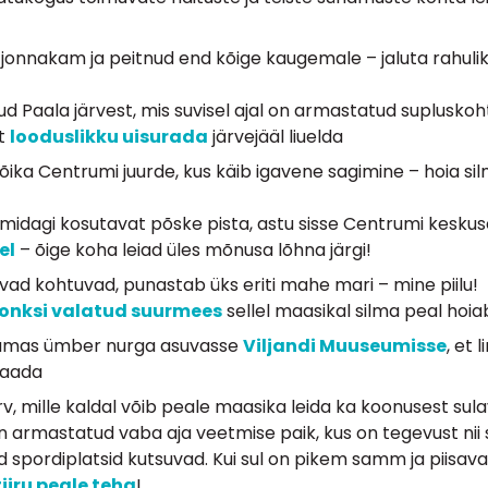
i jonnakam ja peitnud end kõige kaugemale – jaluta rahuli
aala järvest, mis suvisel ajal on armastatud supluskoht, a
at
looduslikku uisurada
järvejääl liuelda
õika Centrumi juurde, kus käib igavene sagimine – hoia silm
 midagi kosutavat põske pista, astu sisse Centrumi kesku
el
– õige koha leiad üles mõnusa lõhna järgi!
navad kohtuvad, punastab üks eriti mahe mari – mine piilu!
onksi valatud suurmees
sellel maasikal silma peal hoia
insamas ümber nurga asuvasse
Viljandi Muuseumisse
, et
saada
v, mille kaldal võib peale maasika leida ka koonusest sula
 armastatud vaba aja veetmise paik, kus on tegevust nii s
 spordiplatsid kutsuvad. Kui sul on pikem samm ja piisa
tiiru peale teha
!