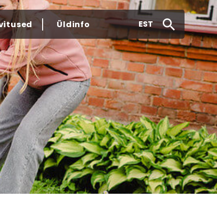
EST
vitused
Üldinfo