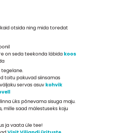
ikaid otsida ning mida toredat
oonil
tore on seda teekonda läbida
koos 
da
s tegelane.
ad toitu pakuvad siinsamas
 väljaku servas asuv
kohvik 
vell 
nalinna üks põnevama sisuga maju.
, mille saad mälestuseks koju
s ja vaata üle tee!
eiad
Visit Viljandi ürituste 