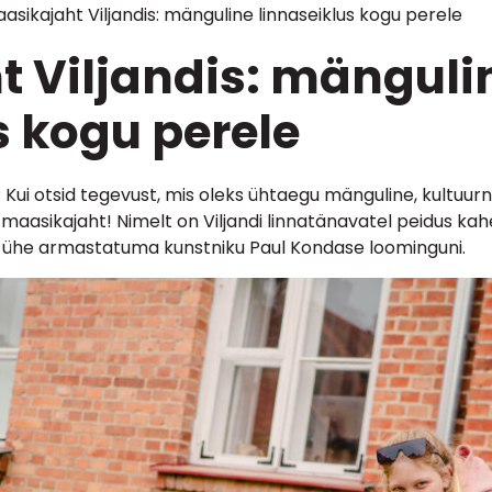
asikajaht Viljandis: mänguline linnaseiklus kogu perele
 Viljandis: mänguli
s kogu perele
 Kui otsid tegevust, mis oleks ühtaegu mänguline, kultuurn
– maasikajaht! Nimelt on Viljandi linnatänavatel peidus ka
smi ühe armastatuma kunstniku Paul Kondase loominguni.