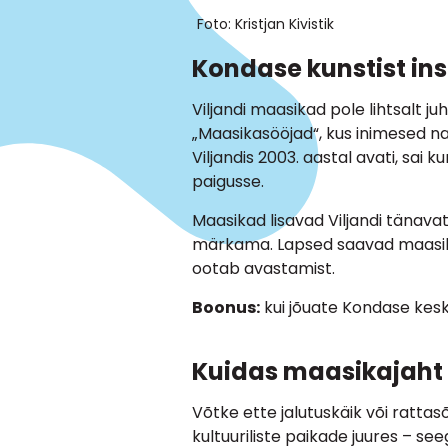
Foto: Kristjan Kivistik
Kondase kunstist ins
Viljandi maasikad pole lihtsalt j
„Maasikasööjad“, kus inimesed nau
Viljandis 2003. aastal avati, sai 
paigusse.
Maasikad lisavad Viljandi tänavate
märkama. Lapsed saavad maasikate
ootab avastamist.
Boonus:
kui jõuate Kondase kesk
Kuidas maasikajaht 
Võtke ette jalutuskäik või ratta
kultuuriliste paikade juures – see