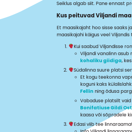
Seiklus algab siit. Pane ennast p
Kus peituvad Viljandi ma
Et maasikajaht hoo sisse saaks ja
maasikajahi käigus veel Viljandis 
Kui saabud Viljandisse r
Viljandi vanalinn asub
kohaliku giidiga
, ke
Südalinna suure platsi se
Et kogu teekonna vapr
koguni kaks külalislah
Fellin
ning õdusa pargi 
Vabaduse platsilt vaid
Bonifatiuse Gildi Os
kaasa või sõpradele ki
Edasi viib tee linnaraama
Info Viljandi linnaraa