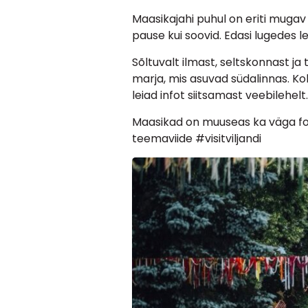
Maasikajahi puhul on eriti mugav
pause kui soovid. Edasi lugedes l
Sõltuvalt ilmast, seltskonnast ja 
marja, mis asuvad südalinnas. K
leiad infot siitsamast veebilehelt.
Maasikad on muuseas ka väga foto
teemaviide #visitviljandi