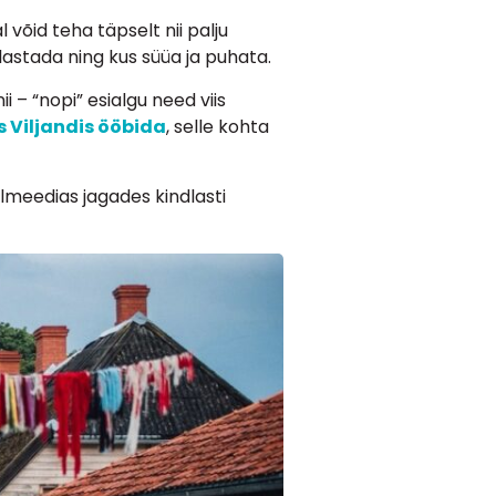
võid teha täpselt nii palju
ülastada ning kus süüa ja puhata.
i – “nopi” esialgu need viis
s Viljandis ööbida
, selle kohta
almeedias jagades kindlasti