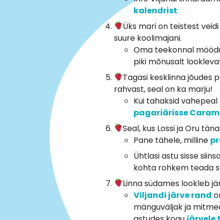
kalendrist
Üks mari on teistest veid
suure koolimajani.
Oma teekonnal möödud P
piki mõnusalt looklev
Tagasi kesklinna jõudes p
rahvast, seal on ka marju!
Kui tahaksid vahepeal
pagariärisse Caram
Seal, kus Lossi ja Oru tä
Pane tähele, milline
pr
Ühtlasi astu sisse si
kohta rohkem teada 
Linna südames lookleb jär
Viljandi järve rand
on
mänguväljak ja mitmed
astudes kogu
järvele 