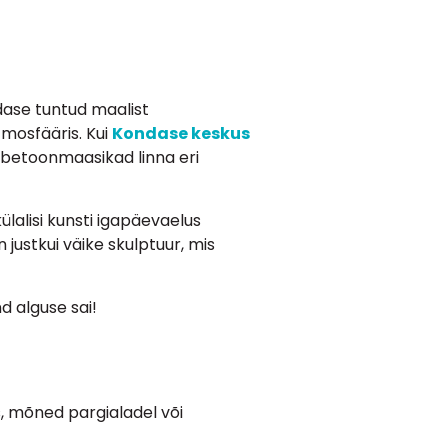
ndase tuntud maalist
tmosfääris. Kui
Kondase keskus
ki betoonmaasikad linna eri
ülalisi kunsti igapäevaelus
justkui väike skulptuur, mis
d alguse sai!
s, mõned pargialadel või