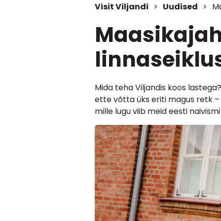
Visit Viljandi
>
Uudised
>
Ma
Maasikajaht
linnaseiklu
Mida teha Viljandis koos lastega?
ette võtta üks eriti magus retk 
mille lugu viib meid eesti naivi