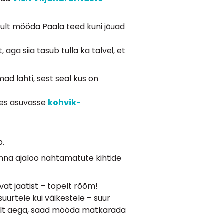
kult mööda Paala teed kuni jõuad
ga siia tasub tulla ka talvel, et
ad lahti, sest seal kus on
ses asuvasse
kohvik-
b.
 linna ajaloo nähtamatute kihtide
vat jäätist – topelt rõõm!
uurtele kui väikestele – suur
valt aega, saad mööda matkarada