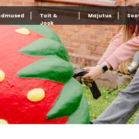
ndmused
Toit &
Majutus
Soo
Jook