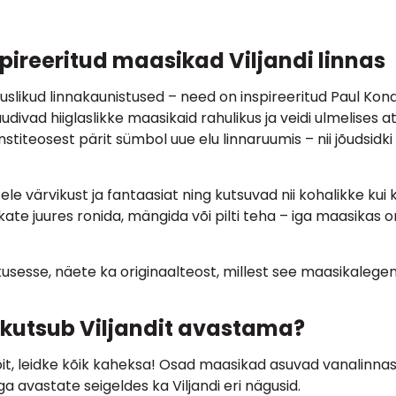
pireeritud maasikad Viljandi linnas
uhuslikud linnakaunistused – need on inspireeritud Paul Ko
divad hiiglaslikke maasikaid rahulikus ja veidi ulmelises a
kunstiteosest pärit sümbol uue elu linnaruumis – nii jõudsid
le värvikust ja fantaasiat ning kutsuvad nii kohalikke kui k
 juures ronida, mängida või pilti teha – iga maasikas on 
usesse, näete ka originaalteost, millest see maasikalegen
kutsub Viljandit avastama?
sõit, leidke kõik kaheksa! Osad maasikad asuvad vanalinna
ga avastate seigeldes ka Viljandi eri nägusid.