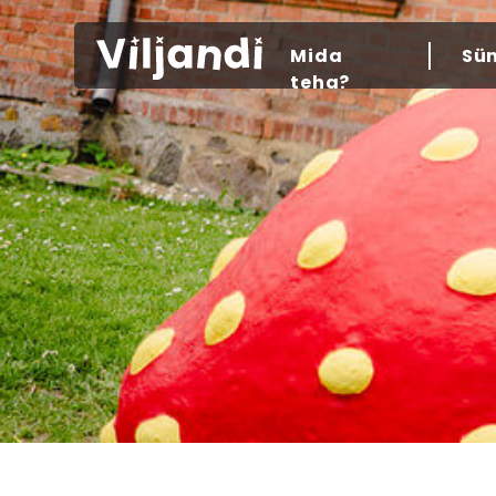
Mida
Sü
teha?