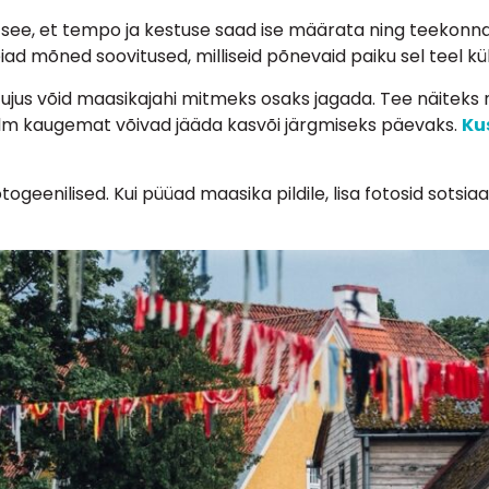
 see, et tempo ja kestuse saad ise määrata ning teekonnal 
eiad mõned soovitused, milliseid põnevaid paiku sel teel k
tujus võid maasikajahi mitmeks osaks jagada. Tee näiteks ni
olm kaugemat võivad jääda kasvõi järgmiseks päevaks.
Ku
geenilised. Kui püüad maasika pildile, lisa fotosid sotsia