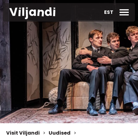
EST
Visit Viljandi
>
Uudised
>