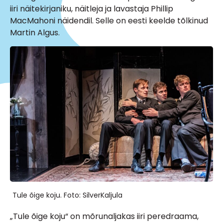
iiri näitekirjaniku, näitleja ja lavastaja Phillip
MacMahoni näidendil. Selle on eesti keelde tõlkinud
Martin Algus.
Tule õige koju. Foto: SilverKaljula
„Tule õige koju“ on mõrunaljakas iiri peredraama,