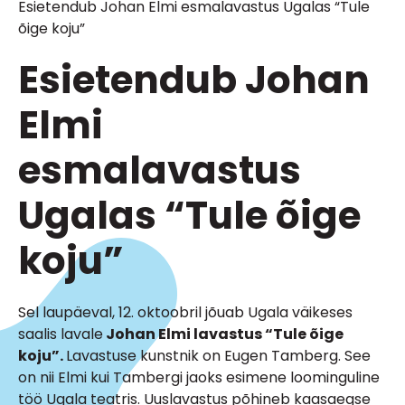
Esietendub Johan Elmi esmalavastus Ugalas “Tule
õige koju”
Esietendub Johan
Elmi
esmalavastus
Ugalas “Tule õige
koju”
Sel laupäeval, 12. oktoobril jõuab Ugala väikeses
saalis lavale
Johan Elmi lavastus
“Tule õige
koju”
.
Lavastuse kunstnik on Eugen Tamberg. See
on nii Elmi kui Tambergi jaoks esimene loominguline
töö Ugala teatris. Uuslavastus põhineb kaasaegse