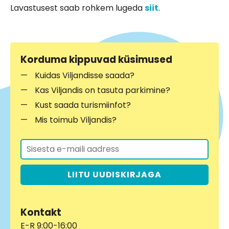
Lavastusest saab rohkem lugeda
siit
.
Korduma kippuvad küsimused
Kuidas Viljandisse saada?
Kas Viljandis on tasuta parkimine?
Kust saada turismiinfot?
Mis toimub Viljandis?
LIITU UUDISKIRJAGA
Kontakt
E-R 9:00-16:00