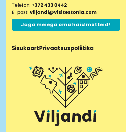
Telefon:
+372 433 0442
E-post:
viljandi@visitestonia.com
Jaga meiega oma häid mõtteid!
Sisukaart
Privaatsuspoliitika