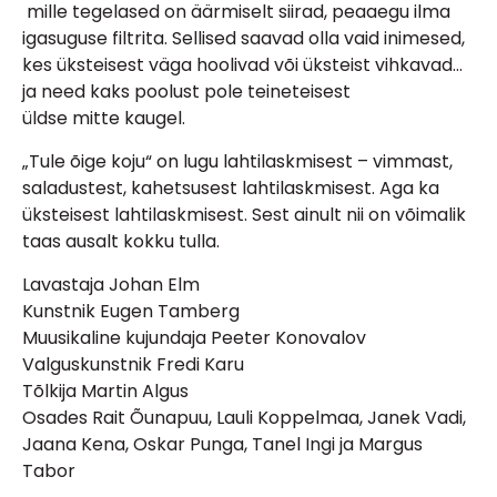
mille tegelased on äärmiselt siirad, peaaegu ilma
igasuguse filtrita. Sellised saavad olla vaid inimesed,
kes üksteisest väga hoolivad või üksteist vihkavad…
ja need kaks poolust pole teineteisest
üldse mitte kaugel.
„Tule õige koju“ on lugu lahtilaskmisest – vimmast,
saladustest, kahetsusest lahtilaskmisest. Aga ka
üksteisest lahtilaskmisest. Sest ainult nii on võimalik
taas ausalt kokku tulla.
Lavastaja Johan Elm
Kunstnik Eugen Tamberg
Muusikaline kujundaja Peeter Konovalov
Valguskunstnik Fredi Karu
Tõlkija Martin Algus
Osades Rait Õunapuu, Lauli Koppelmaa, Janek Vadi,
Jaana Kena, Oskar Punga, Tanel Ingi ja Margus
Tabor