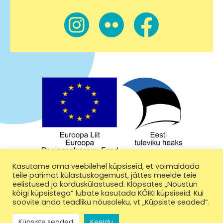
Kasutame oma veebilehel küpsiseid, et võimaldada
teile parimat külastuskogemust, jättes meelde teie
eelistused ja korduskülastused. Klõpsates „Nõustun
kõigi küpsistega“ lubate kasutada KÕIKI küpsiseid. Kui
soovite anda teadliku nõusoleku, vt „Küpsiste seaded“.
Küpsiste seaded
Keeldu