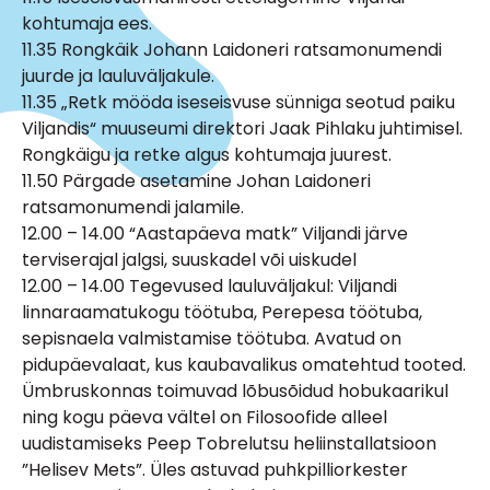
kohtumaja ees.
11.35 Rongkäik Johann Laidoneri ratsamonumendi
juurde ja lauluväljakule.
11.35 „Retk mööda iseseisvuse sünniga seotud paiku
Viljandis“ muuseumi direktori Jaak Pihlaku juhtimisel.
Rongkäigu ja retke algus kohtumaja juurest.
11.50 Pärgade asetamine Johan Laidoneri
ratsamonumendi jalamile.
12.00 – 14.00 “Aastapäeva matk” Viljandi järve
terviserajal jalgsi, suuskadel või uiskudel
12.00 – 14.00 Tegevused lauluväljakul: Viljandi
linnaraamatukogu töötuba, Perepesa töötuba,
sepisnaela valmistamise töötuba. Avatud on
pidupäevalaat, kus kaubavalikus omatehtud tooted.
Ümbruskonnas toimuvad lõbusõidud hobukaarikul
ning kogu päeva vältel on Filosoofide alleel
uudistamiseks Peep Tobrelutsu heliinstallatsioon
”Helisev Mets”. Üles astuvad puhkpilliorkester