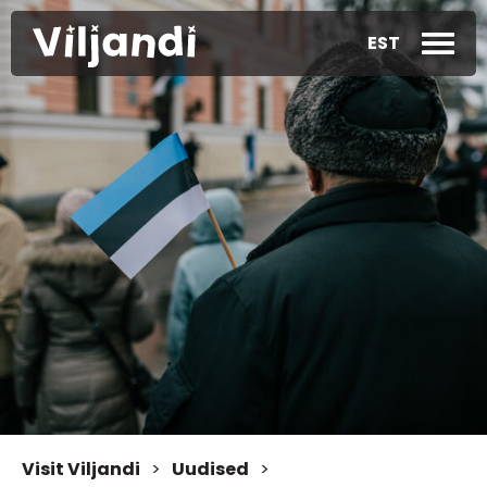
EST
Visit Viljandi
>
Uudised
>