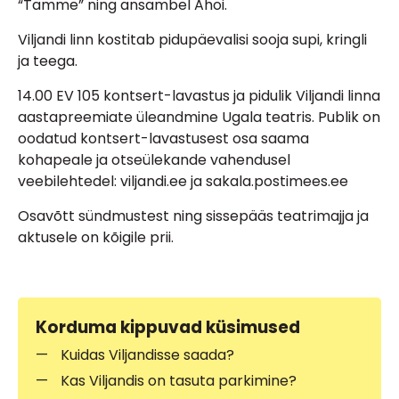
“Tamme” ning ansambel Ahoi.
Viljandi linn kostitab pidupäevalisi sooja supi, kringli
ja teega.
14.00 EV 105 kontsert-lavastus ja pidulik Viljandi linna
aastapreemiate üleandmine Ugala teatris. Publik on
oodatud kontsert-lavastusest osa saama
kohapeale ja otseülekande vahendusel
veebilehtedel: viljandi.ee ja sakala.postimees.ee
Osavõtt sündmustest ning sissepääs teatrimajja ja
aktusele on kõigile prii.
Korduma kippuvad küsimused
Kuidas Viljandisse saada?
Kas Viljandis on tasuta parkimine?