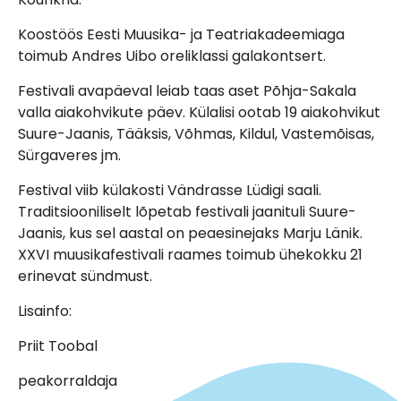
Koostöös Eesti Muusika- ja Teatriakadeemiaga
toimub Andres Uibo oreliklassi galakontsert.
Festivali avapäeval leiab taas aset Põhja-Sakala
valla aiakohvikute päev. Külalisi ootab 19 aiakohvikut
Suure-Jaanis, Tääksis, Võhmas, Kildul, Vastemõisas,
Sürgaveres jm.
Festival viib külakosti Vändrasse Lüdigi saali.
Traditsiooniliselt lõpetab festivali jaanituli Suure-
Jaanis, kus sel aastal on peaesinejaks Marju Länik.
XXVI muusikafestivali raames toimub ühekokku 21
erinevat sündmust.
Lisainfo:
Priit Toobal
peakorraldaja