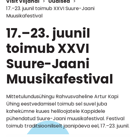
Visit Viljandi
>
Uudised
>
17.–23. juunil toimub XXVI Suure-Jaani
Muusikafestival
17.–23. juunil
toimub XXVI
Suure-Jaani
Muusikafestival
Mittetulundusühingu Rahvusvaheline Artur Kapi
Ühing eestvedamisel toimub sel suvel juba
kahekümne kuues heliloojatele Kappidele
pühendatud Suure-Jaani muusikafestival. Festival
toimub traditsiooniliselt jaanipäeva eel, 17.–23. juunil.