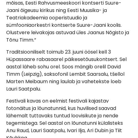
mõisas, Eesti Rahvusmeeskoori kontserti Suure-
Jaani õigeusu kirikus ning Eesti Muusika- ja
Teatriakadeemia ooperistuudio ja
sümfooniaorkestri kontserte Suure-Jaani koolis.
Olustvere leivakojas astuvad üles Jaanus Nõgisto ja
Tõnu Timm.“
Traditsiooniliselt toimub 23. juuni öösel kell 3
Hüpassaare rabasaarel päikesetõusukontsert. Sel
aastal läheb sohu orel. Soos mängib orelil David
Timm (Leipzig), saksofonil Lembit Saarsalu, tšellol
Marten Meibaum ning laulab ja vahetekste loeb
Lauri Saatpalu.
Festivali kavas on eelmist festivali kajastav
fotonäitus ja lõunatunnid, kus huvilised saavad
lähemalt tuttavaks tuntud loovisikute ja nende
tegemistega. Sel aastal on lõunatunni külalisteks
Anu Raud, Lauri Saatpalu, Ivari Ilja, Ari Dubin ja Tiit
Kõuhkna.