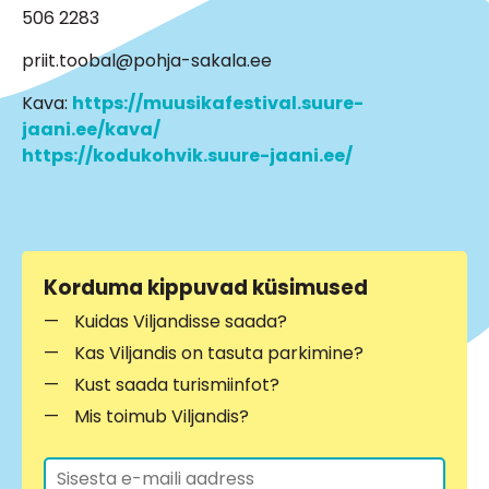
506 2283
priit.toobal@pohja-sakala.ee
Kava:
https://muusikafestival.suure-
jaani.ee/kava/
https://kodukohvik.suure-jaani.ee/
Korduma kippuvad küsimused
Kuidas Viljandisse saada?
Kas Viljandis on tasuta parkimine?
Kust saada turismiinfot?
Mis toimub Viljandis?