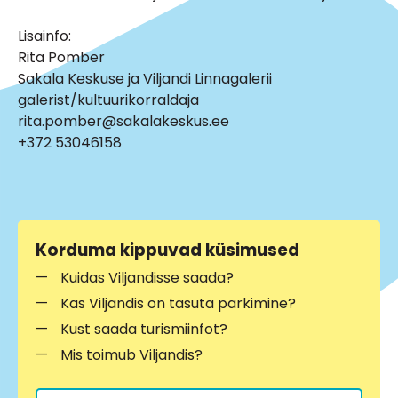
Lisainfo:
Rita Pomber
Sakala Keskuse ja Viljandi Linnagalerii
galerist/kultuurikorraldaja
rita.pomber@sakalakeskus.ee
+372 53046158
Korduma kippuvad küsimused
Kuidas Viljandisse saada?
Kas Viljandis on tasuta parkimine?
Kust saada turismiinfot?
Mis toimub Viljandis?