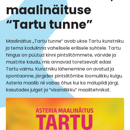
maalinäituse
“Tartu tunne”
Maalinäitus „Tartu tunne“ avab ukse Tartu kunstniku
ja tema kodulinna vahelisele erilisele suhtele. Tartu
hingus on püütud kinni pintslitõmmete, värvide ja
mustrite kaudu, mis annavad toretsevalt edasi
Tartu vaimu. Kunstniku lähenemine on avatud ja
spontaanne, järgides pintslitõmbe loomulikku kulgu.
Asteria maalib nii vabas õhus kui ka mälupildi järgi,
kasutades julget ja “visandlikku” maalitehnikat.