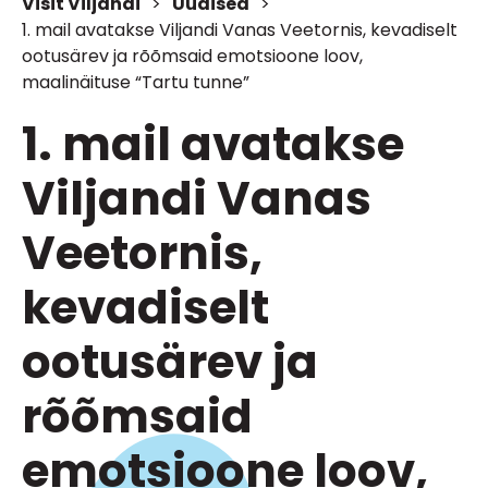
Visit Viljandi
>
Uudised
>
1. mail avatakse Viljandi Vanas Veetornis, kevadiselt
ootusärev ja rõõmsaid emotsioone loov,
maalinäituse “Tartu tunne”
1. mail avatakse
Viljandi Vanas
Veetornis,
kevadiselt
ootusärev ja
rõõmsaid
emotsioone loov,