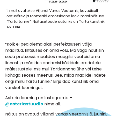
1. mail avatakse Viljandi Vanas Veetornis, kevadiselt
ootusärev ja rõõmsaid emotsioone loov, maalinäituse
“Tartu tunne”. Näitusetööde autoriks on Tartu kunstnik
ASTERIA.
“Kõik ei pea olema alati perfektsuseni välja
maalitud, lihtsuses on oma võlu. Ma väga nautisin
seda protsessi, maalides maagilisi vaateid oma
linnast ja mõeldes endamisi kõikidele eredatele
mälestustele, mis mul Tartlannana ühe või teise
kohaga seoses meenus. See, mida maalidel näete,
ongi minu Tartu tunne,” kirjeldab kunstnik oma
värsket loomingut.
Asteria looming on Instagramis –
@asteriastuudio
nime all.
Näitus on avatud Viljandi Vanas Veetornis 6. juunini.