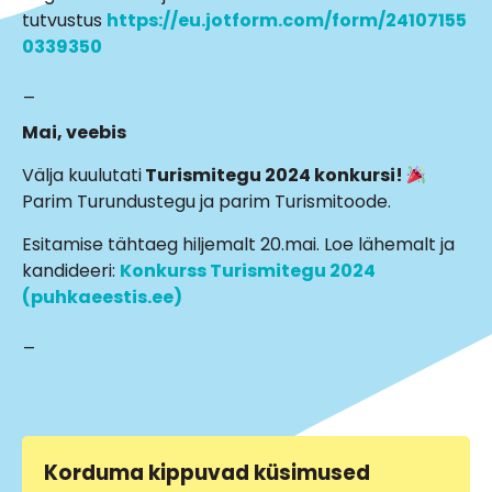
tutvustus
https://eu.jotform.com/form/24107155
0339350
_
Mai, veebis
Välja kuulutati
Turismitegu 2024 konkursi!
Parim Turundustegu ja parim Turismitoode.
Esitamise tähtaeg hiljemalt 20.mai. Loe lähemalt ja
kandideeri:
Konkurss Turismitegu 2024 
(puhkaeestis.ee)
_
Korduma kippuvad küsimused