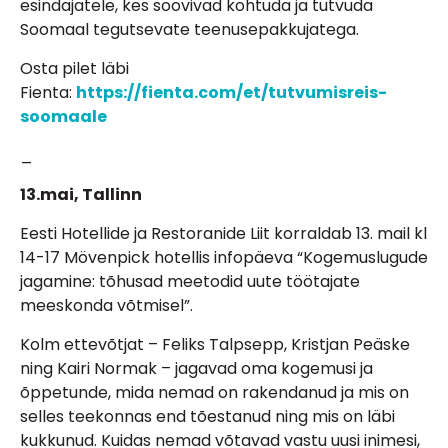
esindajatele, kes soovivad kohtuda ja tutvuda
Soomaal tegutsevate teenusepakkujatega.
Osta pilet läbi
Fienta:
https://fienta.com/et/tutvumisreis-
soomaale
_
13.mai, Tallinn
Eesti Hotellide ja Restoranide Liit korraldab 13. mail kl
14-17 Mövenpick hotellis infopäeva “Kogemuslugude
jagamine: tõhusad meetodid uute töötajate
meeskonda võtmisel”.
Kolm ettevõtjat – Feliks Talpsepp, Kristjan Peäske
ning Kairi Normak – jagavad oma kogemusi ja
õppetunde, mida nemad on rakendanud ja mis on
selles teekonnas end tõestanud ning mis on läbi
kukkunud. Kuidas nemad võtavad vastu uusi inimesi,