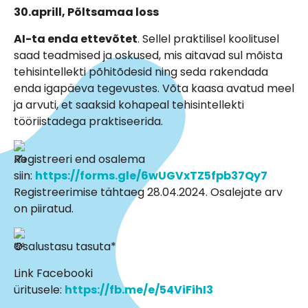
30.aprill, Põltsamaa loss
AI-ta enda ettevõtet
. Sellel praktilisel koolitusel
saad teadmised ja oskused, mis aitavad sul mõista
tehisintellekti põhitõdesid ning seda rakendada
enda igapäeva tegevustes. Võta kaasa avatud meel
ja arvuti, et saaksid kohapeal tehisintellekti
tööriistadega praktiseerida.
Registreeri end osalema
siin:
https://forms.gle/6wUGVxTZ5fpb37Qy7
Registreerimise tähtaeg 28.04.2024. Osalejate arv
on piiratud.
Osalustasu tasuta*
Link Facebooki
üritusele:
https://fb.me/e/54ViFihI3