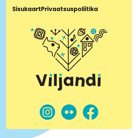
Sisukaart
Privaatsuspoliitika