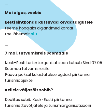
_
Mai algus, veebis
Eesti sihtkohad kutsuvad kevadtalgutele
:
teeme hooajaks digiandmed korda!
Loe lähemalt
siit
.
_
7.mai, tutvumisreis Soomaale
Kesk-Eesti turismiorganisatsioon kutsub Sind 07.05
Soomaa tutvumisreisile.
Päeva jooksul külastatakse ägdaid piirkonna
turismiobjekte.
Kellele väljasõit sobib?
Koolitus sobib Kesk-Eesti piirkonna
turismiettevõtjatele ja turismiorganisatsiooni