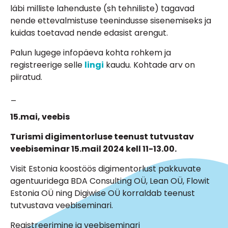
läbi milliste lahenduste (sh tehniliste) tagavad
nende ettevalmistuse teenindusse sisenemiseks ja
kuidas toetavad nende edasist arengut.
Palun lugege infopäeva kohta rohkem ja
registreerige selle
lingi
kaudu. Kohtade arv on
piiratud.
_
15.mai, veebis
Turismi digimentorluse teenust tutvustav
veebiseminar 15.mail 2024 kell 11-13.00.
Visit Estonia koostöös digimentorlust pakkuvate
agentuuridega BDA Consulting OÜ, Lean OÜ, Flowit
Estonia OÜ ning Digiwise OÜ korraldab teenust
tutvustava veebiseminari.
Registreerimine ja veebiseminari