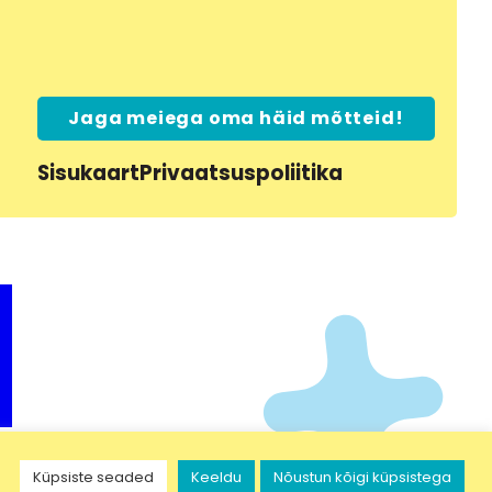
Jaga meiega oma häid mõtteid!
Sisukaart
Privaatsuspoliitika
Küpsiste seaded
Keeldu
Nõustun kõigi küpsistega