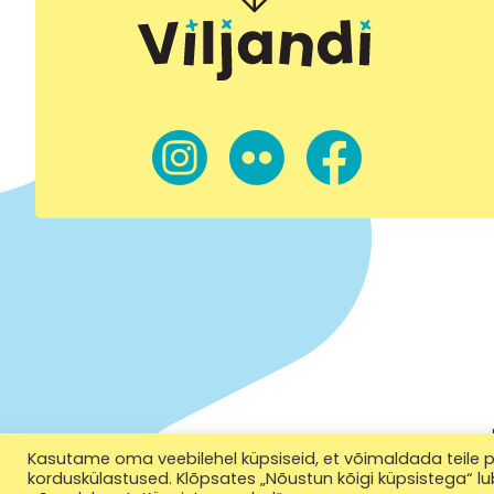
Kasutame oma veebilehel küpsiseid, et võimaldada teile p
korduskülastused. Klõpsates „Nõustun kõigi küpsistega“ lu