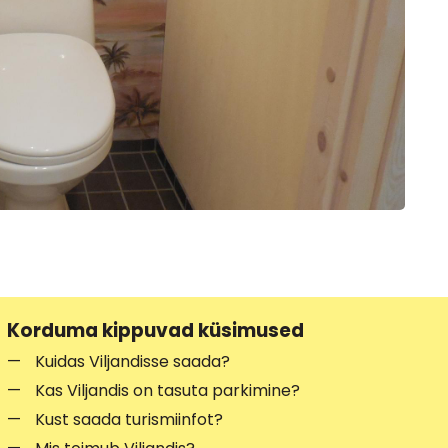
Korduma kippuvad küsimused
Kuidas Viljandisse saada?
Kas Viljandis on tasuta parkimine?
Kust saada turismiinfot?