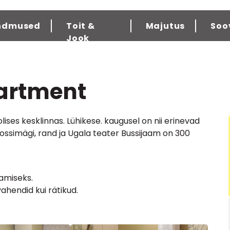
ndmused
Toit &
Majutus
Soo
Jook
partment
ses kesklinnas. Lühikese. kaugusel on nii erinevad
ossimägi, rand ja Ugala teater Bussijaam on 300
tamiseks.
hendid kui rätikud.