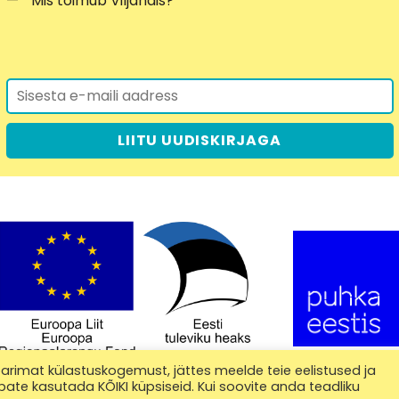
Mis toimub Viljandis?
LIITU UUDISKIRJAGA
arimat külastuskogemust, jättes meelde teie eelistused ja
bate kasutada KÕIKI küpsiseid. Kui soovite anda teadliku
Eesti ametlik turismiinfo