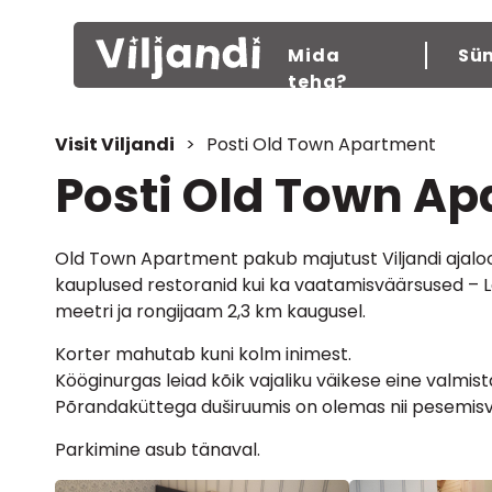
Mida
Sü
teha?
Visit Viljandi
>
Posti Old Town Apartment
Posti Old Town A
Old Town Apartment pakub majutust Viljandi ajalooli
kauplused restoranid kui ka vaatamisväärsused – L
meetri ja rongijaam 2,3 km kaugusel.
Korter mahutab kuni kolm inimest.
Kööginurgas leiad kõik vajaliku väikese eine valmis
Põrandaküttega duširuumis on olemas nii pesemisva
Parkimine asub tänaval.