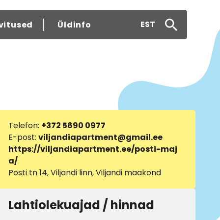
EST
vitused
Üldinfo
Telefon:
+372 5690 0977
E-post:
viljandiapartment@gmail.ee
https://viljandiapartment.ee/posti-maj
a/
Posti tn 14, Viljandi linn, Viljandi maakond
Lahtiolekuajad / hinnad