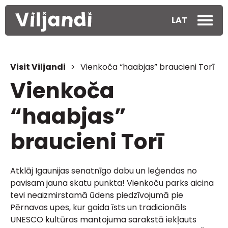
LAT
Visit Viljandi
>
Vienkoča “haabjas” braucieni Torī
Vienkoča
“haabjas”
braucieni Torī
Atklāj Igaunijas senatnīgo dabu un leģendas no
pavisam jauna skatu punkta! Vienkoču parks aicina
tevi neaizmirstamā ūdens piedzīvojumā pie
Pērnavas upes, kur gaida īsts un tradicionāls
UNESCO kultūras mantojuma sarakstā iekļauts