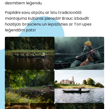
desmitiem leģendu.
Papildini savu atpūtu ar īstu tradicionālā
mantojuma kultūras pieredzi! Brauc izbaudīt
haabjas
braucienu un iepazīsties ar Tori upes
leģendām pats!