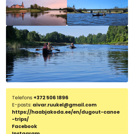
Telefons
+372 506 1896
E-pasts:
aivar.ruukel@gmail.com
https://haabjakoda.ee/en/dugout-canoe
-trips/
Facebook
Instagram