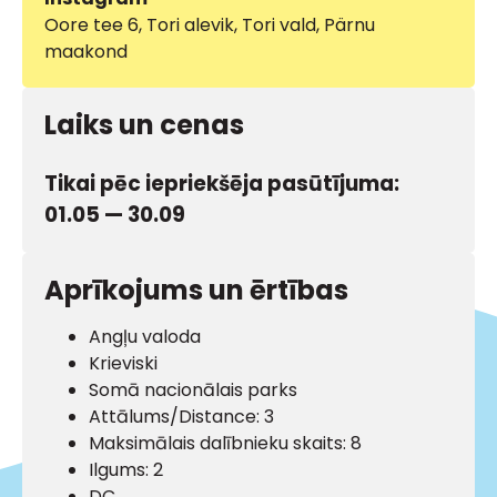
Oore tee 6, Tori alevik, Tori vald, Pärnu
maakond
Laiks un cenas
Tikai pēc iepriekšēja pasūtījuma:
01.05 — 30.09
Aprīkojums un ērtības
Angļu valoda
Krieviski
Somā nacionālais parks
Attālums/Distance: 3
Maksimālais dalībnieku skaits: 8
Ilgums: 2
DC