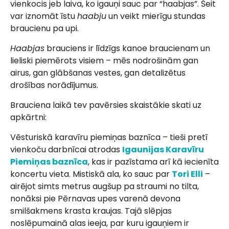
vienkocis jeb laiva, ko igauņi sauc par “haabjas”. Šeit
var iznomāt īstu
haabju
un veikt mierīgu stundas
braucienu pa upi.
Haabjas
brauciens ir līdzīgs kanoe braucienam un
lieliski piemērots visiem – mēs nodrošinām gan
airus, gan glābšanas vestes, gan detalizētus
drošības norādījumus.
Brauciena laikā tev pavērsies skaistākie skati uz
apkārtni:
Vēsturiskā karavīru piemiņas baznīca – tieši pretī
vienkoču darbnīcai atrodas
Igaunijas Karavīru 
Piemiņas baznīca
, kas ir pazīstama arī kā iecienīta
koncertu vieta. Mistiskā ala, ko sauc par
Tori Elli
–
airējot simts metrus augšup pa straumi no tilta,
nonāksi pie Pērnavas upes varenā devona
smilšakmens krasta kraujas. Tajā slēpjas
noslēpumainā alas ieeja, par kuru igauņiem ir