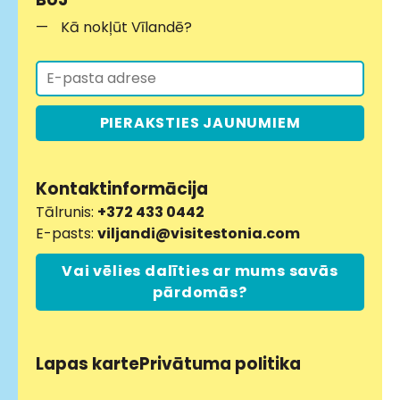
Kā nokļūt Vīlandē?
PIERAKSTIES JAUNUMIEM
Kontaktinformācija
Tālrunis:
+372 433 0442
E-pasts:
viljandi@visitestonia.com
Vai vēlies dalīties ar mums savās
pārdomās?
Lapas karte
Privātuma politika