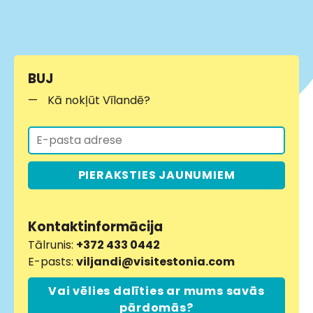
BUJ
Kā nokļūt Vīlandē?
PIERAKSTIES JAUNUMIEM
Kontaktinformācija
Tālrunis:
+372 433 0442
E-pasts:
viljandi@visitestonia.com
Vai vēlies dalīties ar mums savās
pārdomās?