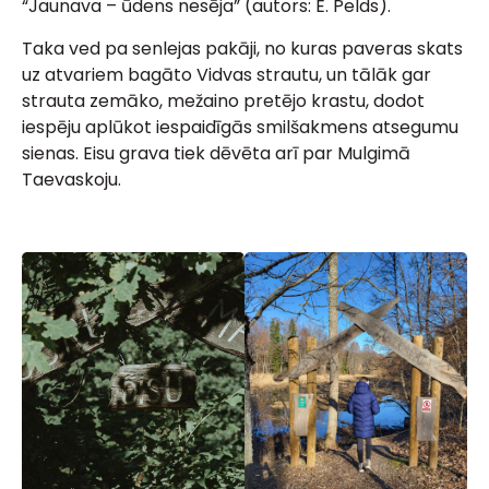
“Jaunava – ūdens nesēja” (autors: E. Pelds).
Taka ved pa senlejas pakāji, no kuras paveras skats
uz atvariem bagāto Vidvas strautu, un tālāk gar
strauta zemāko, mežaino pretējo krastu, dodot
iespēju aplūkot iespaidīgās smilšakmens atsegumu
sienas. Eisu grava tiek dēvēta arī par Mulgimā
Taevaskoju.