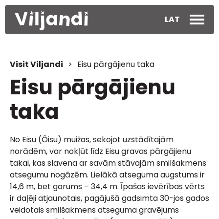
LAT
Visit Viljandi
>
Eisu pārgājienu taka
Eisu pārgājienu
taka
No Eisu (Õisu) muižas, sekojot uzstādītajām
norādēm, var nokļūt līdz Eisu gravas pārgājienu
takai, kas slavena ar savām stāvajām smilšakmens
atsegumu nogāzēm. Lielākā atseguma augstums ir
14,6 m, bet garums – 34,4 m. Īpašas ievērības vērts
ir daļēji atjaunotais, pagājušā gadsimta 30-jos gados
veidotais smilšakmens atseguma gravējums