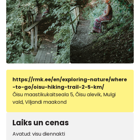
https://rmk.ee/en/exploring-nature/where
-to-go/oisu-hiking-trail-2-5-km/
Õisu maastikukaitseala 5, Õisu alevik, Mulgi
vald, Viljandi maakond
Laiks un cenas
Avatud: visu diennakti