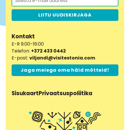
LIITU UUDISKIRJAGA
Kontakt
E-R 9:00-16:00
Telefon:
+372 433 0442
E-post:
viljandi@visitestonia.com
Jaga meiega oma häid mõtteid!
Sisukaart
Privaatsuspoliitika