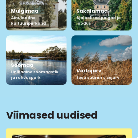
Mulgimaa
Sakalamaa
Ainulaadne
Ajaloolised paigad ja
kultuuripiirkond
loodus
Soomaa
Võrtsjärv
Unikaalne soomaastik
ja rahvuspark
Eesti suurim sisejärv
Viimased uudised