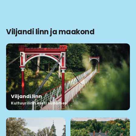
Viljandi linn ja maakond
Viljandi linn
Kultuurilinn eesti südames