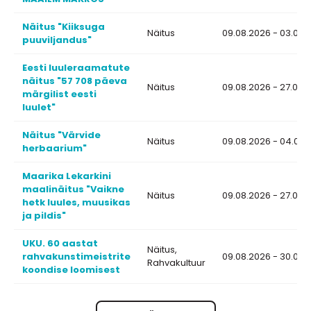
Näitus "Kiiksuga
Näitus
09.08.2026 - 03.09.
puuviljandus"
Eesti luuleraamatute
näitus "57 708 päeva
Näitus
09.08.2026 - 27.08.
märgilist eesti
luulet"
Näitus "Värvide
Näitus
09.08.2026 - 04.09.
herbaarium"
Maarika Lekarkini
maalinäitus "Vaikne
Näitus
09.08.2026 - 27.08.
hetk luules, muusikas
ja pildis"
UKU. 60 aastat
Näitus,
rahvakunstimeistrite
09.08.2026 - 30.09.
Rahvakultuur
koondise loomisest