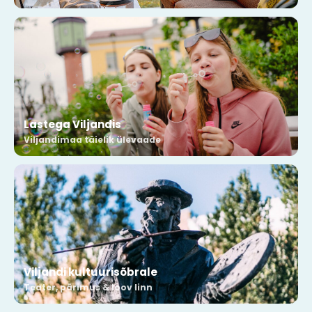
Lastega Viljandis
Viljandimaa täielik ülevaade
Viljandi kultuurisõbrale
Teater, pärimus & loov linn