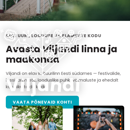
KULTUURI, LOODUSE JA ELAMUSTE KODU
Avasta Viljandi linna ja
maakonda
Viljandi on elav kultuurilinn Eesti südames — festivalide,
lossivaremete, looduslike puhkevõimaluste ja ehedalt
kohaliku toidu kodu.
VAATA PÕNEVAID KOHTI