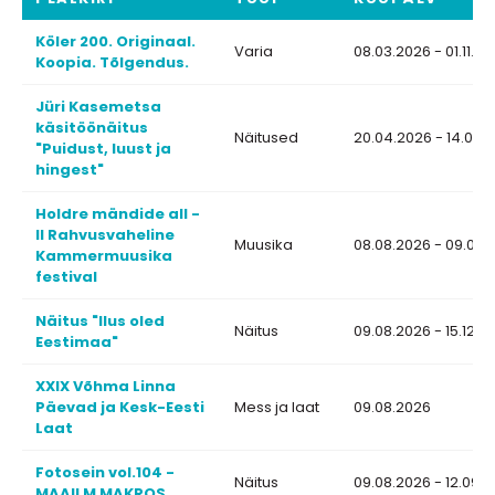
Köler 200. Originaal.
Varia
08.03.2026 - 01.11.2
Koopia. Tõlgendus.
Jüri Kasemetsa
käsitöönäitus
Näitused
20.04.2026 - 14.08.
"Puidust, luust ja
hingest"
Holdre mändide all -
II Rahvusvaheline
Muusika
08.08.2026 - 09.08.
Kammermuusika
festival
Näitus "Ilus oled
Näitus
09.08.2026 - 15.12.2
Eestimaa"
XXIX Võhma Linna
Päevad ja Kesk-Eesti
Mess ja laat
09.08.2026
Laat
Fotosein vol.104 -
Näitus
09.08.2026 - 12.09.
MAAILM MAKROS