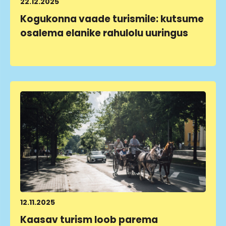
22.12.2025
Kogukonna vaade turismile: kutsume
osalema elanike rahulolu uuringus
LOE LÄHEMALT
12.11.2025
Kaasav turism loob parema