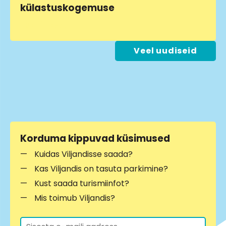
külastuskogemuse
LOE LÄHEMALT
Veel uudiseid
Korduma kippuvad küsimused
Kuidas Viljandisse saada?
Kas Viljandis on tasuta parkimine?
Kust saada turismiinfot?
Mis toimub Viljandis?