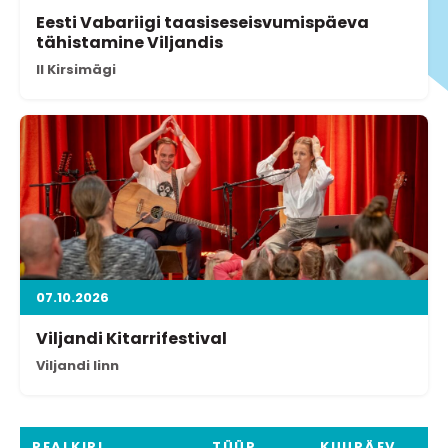
Eesti Vabariigi taasiseseisvumispäeva
tähistamine Viljandis
II Kirsimägi
07.10.2026
Viljandi Kitarrifestival
Viljandi linn
PEALKIRI
TÜÜP
KUUPÄEV