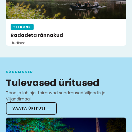
TEEKOND
Radadeta rännakud
Uudised
SÜNDMUSED
Tulevased üritused
Täna ja lähiajal toimuvad sündmused Viljandis ja
Viljandimaal
VAATA ÜRITUSI →