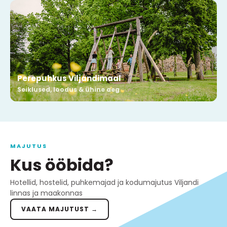
Perepuhkus Viljandimaal
Seiklused, loodus & ühine aeg
MAJUTUS
Kus ööbida?
Hotellid, hostelid, puhkemajad ja kodumajutus Viljandi
linnas ja maakonnas
VAATA MAJUTUST →