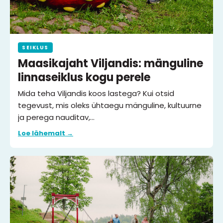
SEIKLUS
Maasikajaht Viljandis: mänguline
linnaseiklus kogu perele
Mida teha Viljandis koos lastega? Kui otsid
tegevust, mis oleks ühtaegu mänguline, kultuurne
ja perega nauditav,…
Loe lähemalt →