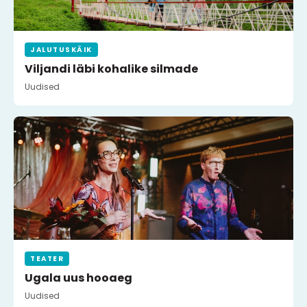
JALUTUSKÄIK
Viljandi läbi kohalike silmade
Uudised
TEATER
Ugala uus hooaeg
Uudised