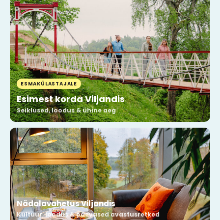
ESMAKÜLASTAJALE
Esimest korda Viljandis
Seiklused, loodus & ühine aeg
Nädalavahetus Viljandis
Kultuur, loodus & päevased avastusretked