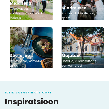
Mida teha
Sündmused
Tegevused,
vaatamisväärsused,
Kontserdid, festivalid,
loodus
sport
Söö ja joo
Majutus
Restoranid, kohvikud,
Hotellid, külaliskorterid,
turud
puhkemajad
IDEID JA INSPIRATSIOONI
Inspiratsioon