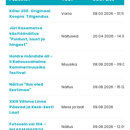
Köler 200. Originaal.
Varia
08.03.2026 - 01.11.2
Koopia. Tõlgendus.
Jüri Kasemetsa
käsitöönäitus
Näitused
20.04.2026 - 14.08.
"Puidust, luust ja
hingest"
Holdre mändide all -
II Rahvusvaheline
Muusika
08.08.2026 - 09.08.
Kammermuusika
festival
Näitus "Ilus oled
Näitus
09.08.2026 - 15.12.2
Eestimaa"
XXIX Võhma Linna
Päevad ja Kesk-Eesti
Mess ja laat
09.08.2026
Laat
Fotosein vol.104 -
Näitus
09.08.2026 - 12.09.
MAAILM MAKROS