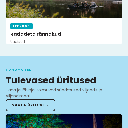
TEEKOND
Radadeta rännakud
Uudised
SÜNDMUSED
Tulevased üritused
Täna ja lähiajal toimuvad sündmused Viljandis ja
Viljandimaal
VAATA ÜRITUSI →