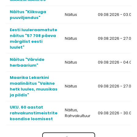
Näitus "Kiiksuga
Näitus
09.08.2026 - 03.09.
puuviljandus"
Eesti luuleraamatute
näitus "57 708 päeva
Näitus
09.08.2026 - 27.08.
märgilist eesti
luulet"
Näitus "Värvide
Näitus
09.08.2026 - 04.09.
herbaarium"
Maarika Lekarkini
maalinäitus "Vaikne
Näitus
09.08.2026 - 27.08.
hetk luules, muusikas
ja pildis"
UKU. 60 aastat
Näitus,
rahvakunstimeistrite
09.08.2026 - 30.09.
Rahvakultuur
koondise loomisest