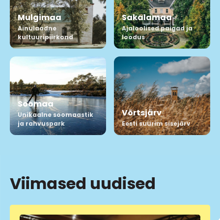
Mulgimaa
Sakalamaa
Ainulaadne
Ajaloolised paigad ja
kultuuripiirkond
loodus
Soomaa
Võrtsjärv
Unikaalne soomaastik
ja rahvuspark
Eesti suurim sisejärv
Viimased uudised