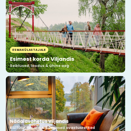
ESMAKÜLASTAJALE
Esimest korda Viljandis
Seiklused, loodus & ühine aeg
Nädalavahetus Viljandis
Kultuur, loodus & päevased avastusretked