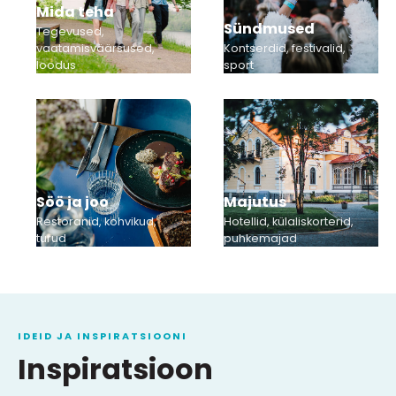
Mida teha
Sündmused
Tegevused,
vaatamisväärsused,
Kontserdid, festivalid,
loodus
sport
Söö ja joo
Majutus
Restoranid, kohvikud,
Hotellid, külaliskorterid,
turud
puhkemajad
IDEID JA INSPIRATSIOONI
Inspiratsioon