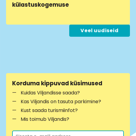
külastuskogemuse
LOE LÄHEMALT
Veel uudiseid
Korduma kippuvad küsimused
Kuidas Viljandisse saada?
Kas Viljandis on tasuta parkimine?
Kust saada turismiinfot?
Mis toimub Viljandis?