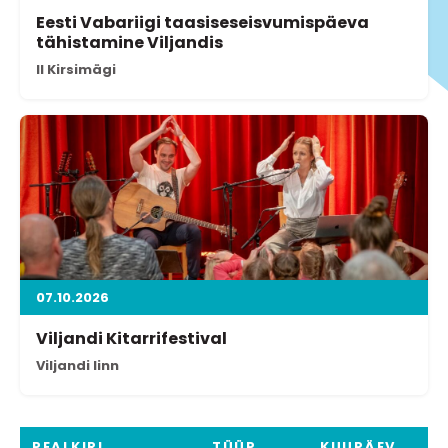
Eesti Vabariigi taasiseseisvumispäeva
tähistamine Viljandis
II Kirsimägi
07.10.2026
Viljandi Kitarrifestival
Viljandi linn
PEALKIRI
TÜÜP
KUUPÄEV