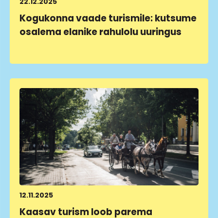
22.12.2025
Kogukonna vaade turismile: kutsume
osalema elanike rahulolu uuringus
LOE LÄHEMALT
12.11.2025
Kaasav turism loob parema