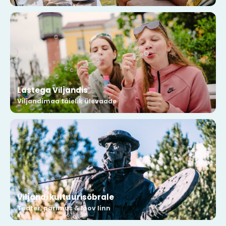
Lastega Viljandis
Viljandimaa täielik ülevaade
Viljandi kultuurisõbrale
Teater, pärimus & loov linn