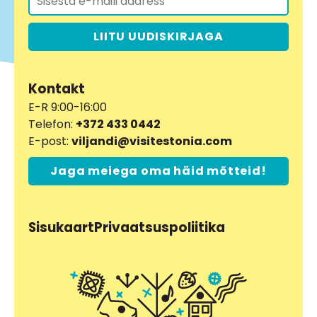
LIITU UUDISKIRJAGA
Kontakt
E-R 9:00-16:00
Telefon:
+372 433 0442
E-post:
viljandi@visitestonia.com
Jaga meiega oma häid mõtteid!
Sisukaart
Privaatsuspoliitika