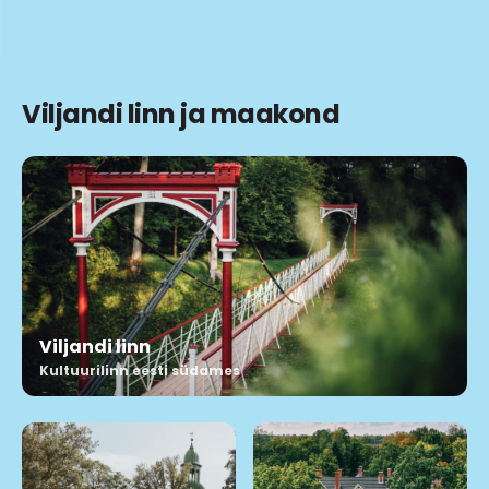
Viljandi linn ja maakond
Viljandi linn
Kultuurilinn eesti südames