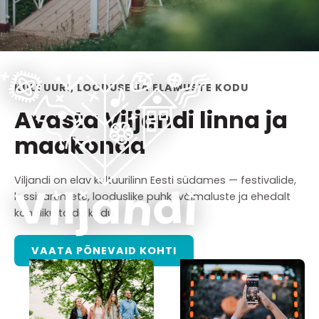
KULTUURI, LOODUSE JA ELAMUSTE KODU
Avasta Viljandi linna ja
maakonda
Viljandi on elav kultuurilinn Eesti südames — festivalide,
lossivaremete, looduslike puhkevõimaluste ja ehedalt
kohaliku toidu kodu.
VAATA PÕNEVAID KOHTI