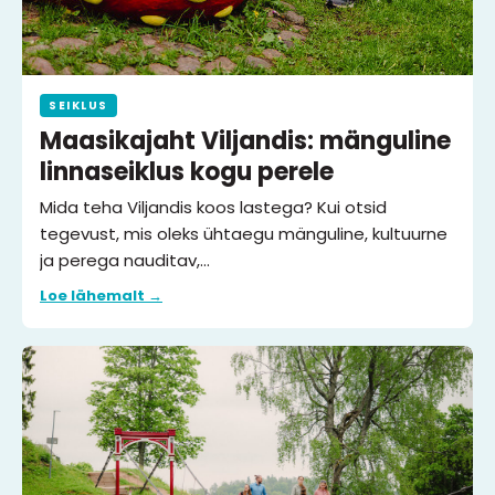
SEIKLUS
Maasikajaht Viljandis: mänguline
linnaseiklus kogu perele
Mida teha Viljandis koos lastega? Kui otsid
tegevust, mis oleks ühtaegu mänguline, kultuurne
ja perega nauditav,…
Loe lähemalt →