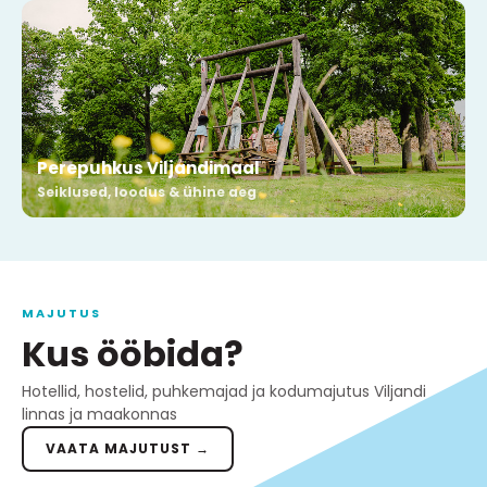
Perepuhkus Viljandimaal
Seiklused, loodus & ühine aeg
MAJUTUS
Kus ööbida?
Hotellid, hostelid, puhkemajad ja kodumajutus Viljandi
linnas ja maakonnas
VAATA MAJUTUST →