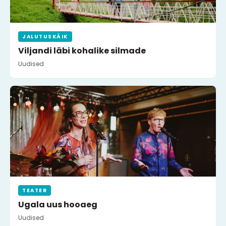
JALUTUSKÄIK
Viljandi läbi kohalike silmade
Uudised
TEATER
Ugala uus hooaeg
Uudised