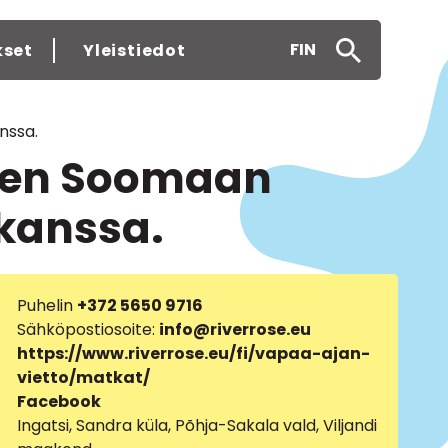
FIN
kset
Yleistiedot
nssa.
seen Soomaan
 kanssa.
Puhelin
+372 5650 9716
Sähköpostiosoite:
info@riverrose.eu
https://www.riverrose.eu/fi/vapaa-ajan-
vietto/matkat/
Facebook
Ingatsi, Sandra küla, Põhja-Sakala vald, Viljandi