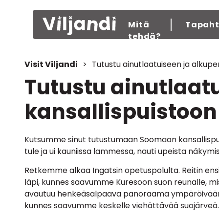
Mitä
Tapah
tehdä?
Visit Viljandi
>
Tutustu ainutlaatuiseen ja alkup
Tutustu ainutlaat
kansallispuistoon
Kutsumme sinut tutustumaan Soomaan kansallispui
tule ja ui kauniissa lammessa, nauti upeista näkym
Retkemme alkaa Ingatsin opetuspolulta. Reitin e
läpi, kunnes saavumme Kuresoon suon reunalle, mi
avautuu henkeäsalpaava panoraama ympäröivään
kunnes saavumme keskelle viehättävää suojärveä.