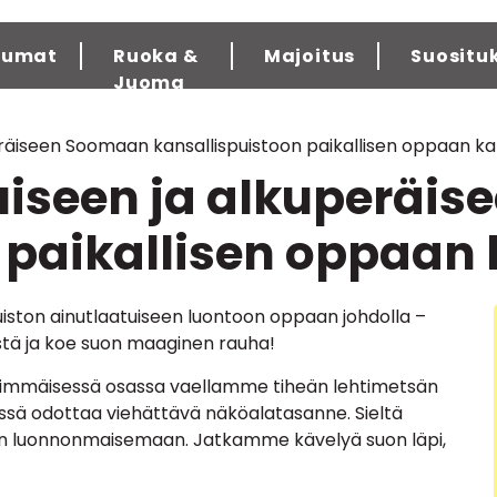
tumat
Ruoka &
Majoitus
Suositu
Juoma
eräiseen Soomaan kansallispuistoon paikallisen oppaan ka
uiseen ja alkuperäi
 paikallisen oppaan
ston ainutlaatuiseen luontoon oppaan johdolla –
istä ja koe suon maaginen rauha!
nsimmäisessä osassa vaellamme tiheän lehtimetsän
ssä odottaa viehättävä näköalatasanne. Sieltä
 luonnonmaisemaan. Jatkamme kävelyä suon läpi,