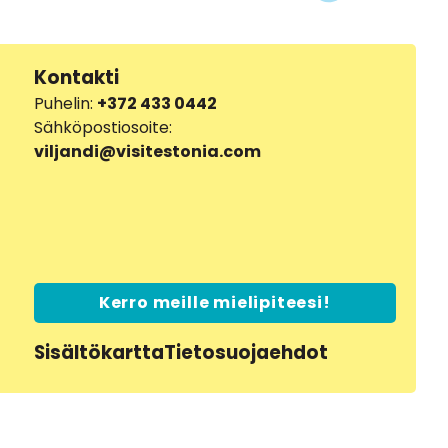
Kontakti
Puhelin:
+372 433 0442
Sähköpostiosoite:
viljandi@visitestonia.com
Kerro meille mielipiteesi!
Sisältökartta
Tietosuojaehdot