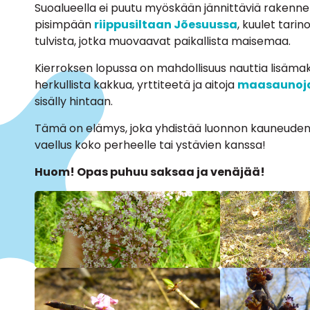
Suoalueella ei puutu myöskään jännittäviä rakenn
pisimpään
riippusiltaan Jõesuussa
, kuulet tarin
tulvista, jotka muovaavat paikallista maisemaa.
Kierroksen lopussa on mahdollisuus nauttia lisäm
herkullista kakkua, yrttiteetä ja aitoja
maasaunoj
sisälly hintaan.
Tämä on elämys, joka yhdistää luonnon kauneuden, 
vaellus koko perheelle tai ystävien kanssa!
Huom! Opas puhuu saksaa ja venäjää!