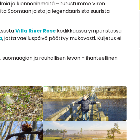
elmia ja luonnonihmeitä – tutustumme Viron
oita Soomaan joista ja legendaarisista suurista
aksusta
Villa River Rose
kodikkaassa ympäristössä
a
, jotta vaelluspäivä päättyy mukavasti. Kuljetus ei
suomaagian ja rauhallisen levon – ihanteellinen