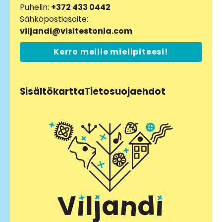
Puhelin:
+372 433 0442
Sähköpostiosoite:
viljandi@visitestonia.com
Kerro meille mielipiteesi!
Sisältökartta
Tietosuojaehdot