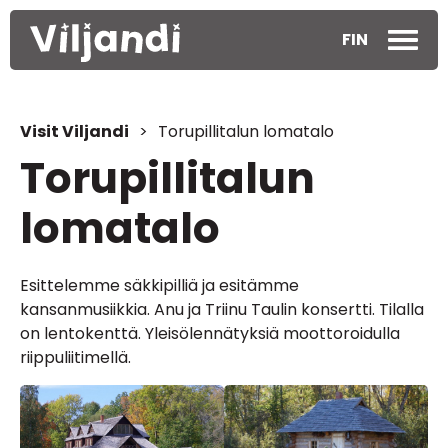
FIN
Visit Viljandi
>
Torupillitalun lomatalo
Torupillitalun
lomatalo
Esittelemme säkkipilliä ja esitämme
kansanmusiikkia. Anu ja Triinu Taulin konsertti. Tilalla
on lentokenttä. Yleisölennätyksiä moottoroidulla
riippuliitimellä.