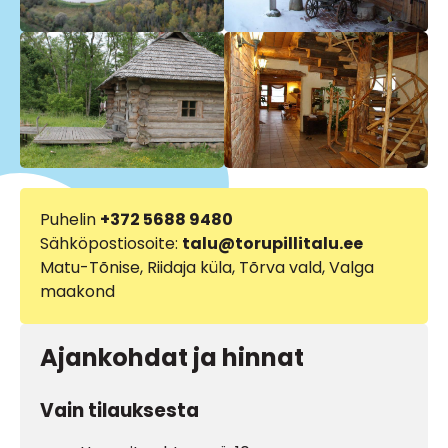
Puhelin
+372 5688 9480
Sähköpostiosoite:
talu@torupillitalu.ee
Matu-Tõnise, Riidaja küla, Tõrva vald, Valga
maakond
Ajankohdat ja hinnat
Vain tilauksesta