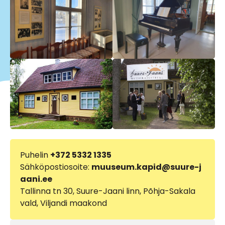
Puhelin
+372 5332 1335
Sähköpostiosoite:
muuseum.kapid@suure-j
aani.ee
Tallinna tn 30, Suure-Jaani linn, Põhja-Sakala
vald, Viljandi maakond