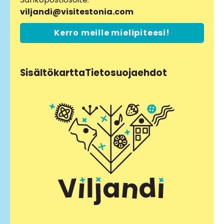
viljandi@visitestonia.com
Kerro meille mielipiteesi!
Sisältökartta
Tietosuojaehdot