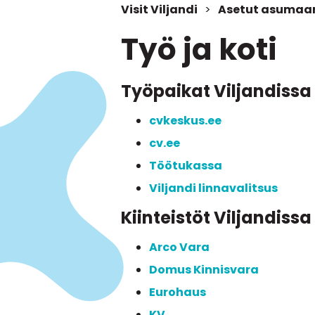
Visit Viljandi
>
Asetut asumaa
Työ ja koti
Työpaikat Viljandissa
cvkeskus.ee
cv.ee
Töötukassa
Viljandi linnavalitsus
Kiinteistöt Viljandissa
Arco Vara
Domus Kinnisvara
Eurohaus
KV