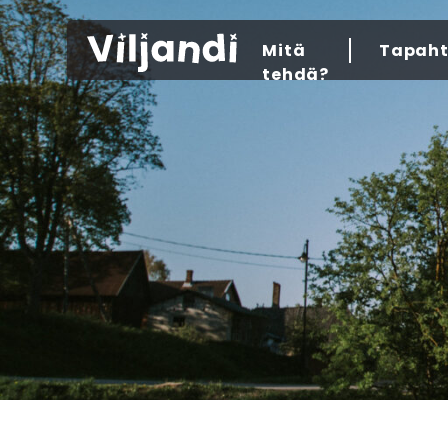
Mitä
Tapah
tehdä?