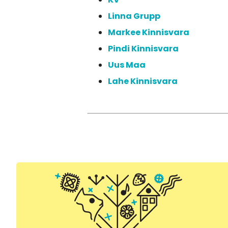
Linna Grupp
Markee Kinnisvara
Pindi Kinnisvara
Uus Maa
Lahe Kinnisvara