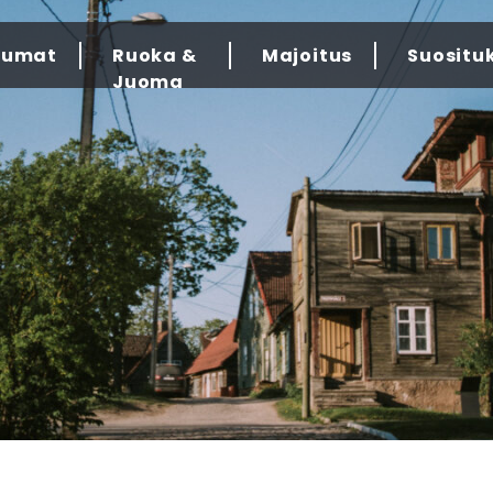
tumat
Ruoka &
Majoitus
Suositu
Juoma