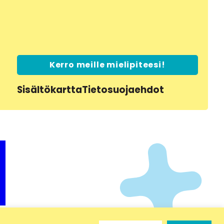
Kerro meille mielipiteesi!
Sisältökartta
Tietosuojaehdot